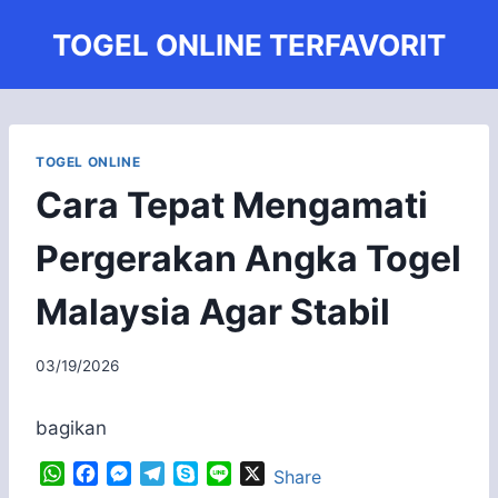
Skip
TOGEL ONLINE TERFAVORIT
to
content
TOGEL ONLINE
Cara Tepat Mengamati
Pergerakan Angka Togel
Malaysia Agar Stabil
03/19/2026
bagikan
W
F
M
T
S
L
X
Share