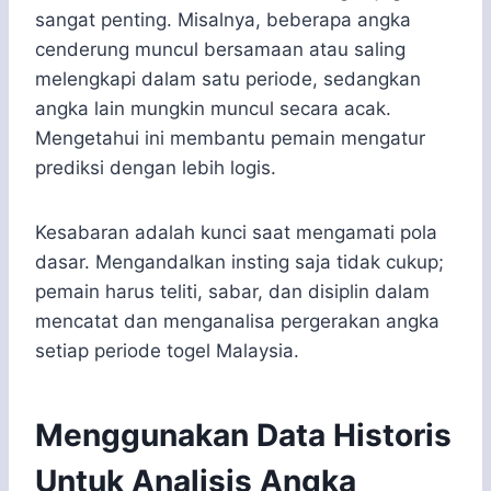
sangat penting. Misalnya, beberapa angka
cenderung muncul bersamaan atau saling
melengkapi dalam satu periode, sedangkan
angka lain mungkin muncul secara acak.
Mengetahui ini membantu pemain mengatur
prediksi dengan lebih logis.
Kesabaran adalah kunci saat mengamati pola
dasar. Mengandalkan insting saja tidak cukup;
pemain harus teliti, sabar, dan disiplin dalam
mencatat dan menganalisa pergerakan angka
setiap periode togel Malaysia.
Menggunakan Data Historis
Untuk Analisis Angka