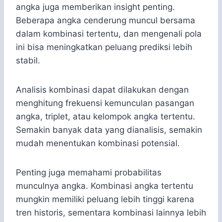
angka juga memberikan insight penting.
Beberapa angka cenderung muncul bersama
dalam kombinasi tertentu, dan mengenali pola
ini bisa meningkatkan peluang prediksi lebih
stabil.
Analisis kombinasi dapat dilakukan dengan
menghitung frekuensi kemunculan pasangan
angka, triplet, atau kelompok angka tertentu.
Semakin banyak data yang dianalisis, semakin
mudah menentukan kombinasi potensial.
Penting juga memahami probabilitas
munculnya angka. Kombinasi angka tertentu
mungkin memiliki peluang lebih tinggi karena
tren historis, sementara kombinasi lainnya lebih