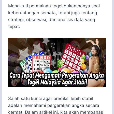
h
a
e
e
k
i
a
c
s
l
y
n
Mengikuti permainan togel bukan hanya soal
t
e
s
e
p
e
keberuntungan semata, tetapi juga tentang
s
b
e
g
e
strategi, observasi, dan analisis data yang
A
o
n
r
tepat.
p
o
g
a
p
k
e
m
r
Salah satu kunci agar prediksi lebih stabil
adalah memahami pergerakan angka secara
cermat. Dalam artikel ini, kita akan membahas