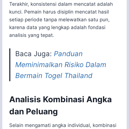
Terakhir, konsistensi dalam mencatat adalah
kunci. Pemain harus disiplin mencatat hasil
setiap periode tanpa melewatkan satu pun,
karena data yang lengkap adalah fondasi
analisis yang tepat.
Baca Juga:
Panduan
Meminimalkan Risiko Dalam
Bermain Togel Thailand
Analisis Kombinasi Angka
dan Peluang
Selain mengamati angka individual, kombinasi