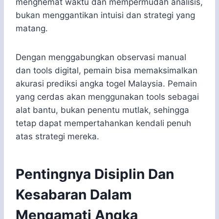
menghemat waktu dan mempermudah analisis,
bukan menggantikan intuisi dan strategi yang
matang.
Dengan menggabungkan observasi manual
dan tools digital, pemain bisa memaksimalkan
akurasi prediksi angka togel Malaysia. Pemain
yang cerdas akan menggunakan tools sebagai
alat bantu, bukan penentu mutlak, sehingga
tetap dapat mempertahankan kendali penuh
atas strategi mereka.
Pentingnya Disiplin Dan
Kesabaran Dalam
Mengamati Angka