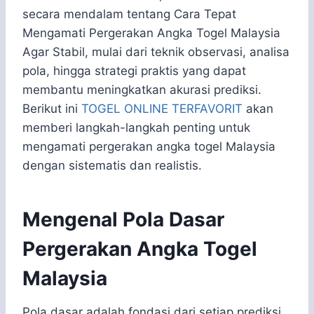
secara mendalam tentang Cara Tepat
Mengamati Pergerakan Angka Togel Malaysia
Agar Stabil, mulai dari teknik observasi, analisa
pola, hingga strategi praktis yang dapat
membantu meningkatkan akurasi prediksi.
Berikut ini
TOGEL ONLINE TERFAVORIT
akan
memberi langkah-langkah penting untuk
mengamati pergerakan angka togel Malaysia
dengan sistematis dan realistis.
Mengenal Pola Dasar
Pergerakan Angka Togel
Malaysia
Pola dasar adalah fondasi dari setiap prediksi