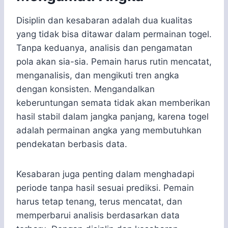
Disiplin dan kesabaran adalah dua kualitas
yang tidak bisa ditawar dalam permainan togel.
Tanpa keduanya, analisis dan pengamatan
pola akan sia-sia. Pemain harus rutin mencatat,
menganalisis, dan mengikuti tren angka
dengan konsisten. Mengandalkan
keberuntungan semata tidak akan memberikan
hasil stabil dalam jangka panjang, karena togel
adalah permainan angka yang membutuhkan
pendekatan berbasis data.
Kesabaran juga penting dalam menghadapi
periode tanpa hasil sesuai prediksi. Pemain
harus tetap tenang, terus mencatat, dan
memperbarui analisis berdasarkan data