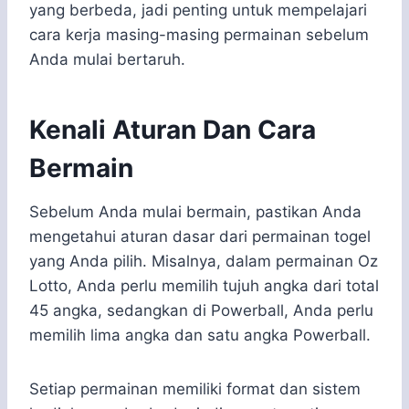
yang berbeda, jadi penting untuk mempelajari
cara kerja masing-masing permainan sebelum
Anda mulai bertaruh.
Kenali Aturan Dan Cara
Bermain
Sebelum Anda mulai bermain, pastikan Anda
mengetahui aturan dasar dari permainan togel
yang Anda pilih. Misalnya, dalam permainan Oz
Lotto, Anda perlu memilih tujuh angka dari total
45 angka, sedangkan di Powerball, Anda perlu
memilih lima angka dan satu angka Powerball.
Setiap permainan memiliki format dan sistem