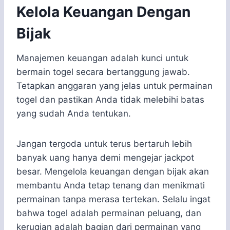
Kelola Keuangan Dengan
Bijak
Manajemen keuangan adalah kunci untuk
bermain togel secara bertanggung jawab.
Tetapkan anggaran yang jelas untuk permainan
togel dan pastikan Anda tidak melebihi batas
yang sudah Anda tentukan.
Jangan tergoda untuk terus bertaruh lebih
banyak uang hanya demi mengejar jackpot
besar. Mengelola keuangan dengan bijak akan
membantu Anda tetap tenang dan menikmati
permainan tanpa merasa tertekan. Selalu ingat
bahwa togel adalah permainan peluang, dan
kerugian adalah bagian dari permainan yang