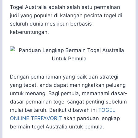
h
a
e
e
k
i
a
c
s
l
y
n
Togel Australia adalah salah satu permainan
t
e
s
e
p
e
judi yang populer di kalangan pecinta togel di
s
b
e
g
e
seluruh dunia meskipun berbasis
A
o
n
r
keberuntungan.
p
o
g
a
p
k
e
m
r
Dengan pemahaman yang baik dan strategi
yang tepat, anda dapat meningkatkan peluang
untuk menang. Bagi pemula, memahami dasar-
dasar permainan togel sangat penting sebelum
mulai bertaruh. Berikut dibawah ini
TOGEL
ONLINE TERFAVORIT
akan panduan lengkap
bermain togel Australia untuk pemula.