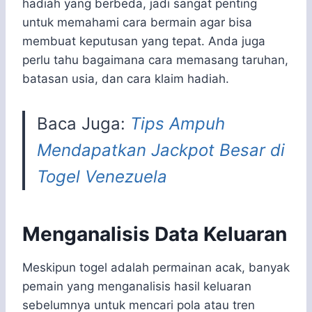
hadiah yang berbeda, jadi sangat penting
untuk memahami cara bermain agar bisa
membuat keputusan yang tepat. Anda juga
perlu tahu bagaimana cara memasang taruhan,
batasan usia, dan cara klaim hadiah.
Baca Juga:
Tips Ampuh
Mendapatkan Jackpot Besar di
Togel Venezuela
Menganalisis Data Keluaran
Meskipun togel adalah permainan acak, banyak
pemain yang menganalisis hasil keluaran
sebelumnya untuk mencari pola atau tren