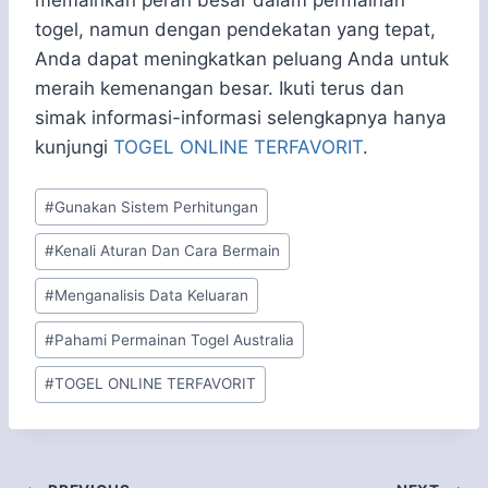
memainkan peran besar dalam permainan
togel, namun dengan pendekatan yang tepat,
Anda dapat meningkatkan peluang Anda untuk
meraih kemenangan besar. Ikuti terus dan
simak informasi-informasi selengkapnya hanya
kunjungi
TOGEL ONLINE TERFAVORIT
.
Post
#
Gunakan Sistem Perhitungan
Tags:
#
Kenali Aturan Dan Cara Bermain
#
Menganalisis Data Keluaran
#
Pahami Permainan Togel Australia
#
TOGEL ONLINE TERFAVORIT