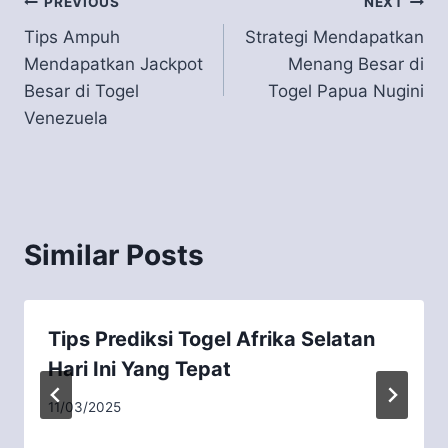
Post
PREVIOUS
NEXT
Tips Ampuh
Strategi Mendapatkan
navigation
Mendapatkan Jackpot
Menang Besar di
Besar di Togel
Togel Papua Nugini
Venezuela
Similar Posts
Tips Prediksi Togel Afrika Selatan
Hari Ini Yang Tepat
11/03/2025