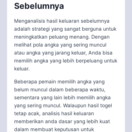
Sebelumnya
Menganalisis hasil keluaran sebelumnya
adalah strategi yang sangat berguna untuk
meningkatkan peluang menang. Dengan
melihat pola angka yang sering muncul
atau angka yang jarang keluar, Anda bisa
memilih angka yang lebih berpeluang untuk
keluar.
Beberapa pemain memilih angka yang
belum muncul dalam beberapa waktu,
sementara yang lain lebih memilih angka
yang sering muncul. Walaupun hasil togel
tetap acak, analisis hasil keluaran
memberikan anda dasar yang lebih kuat
dalam membuat keputusan untuk