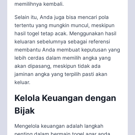
memilihnya kembali.
Selain itu, Anda juga bisa mencari pola
tertentu yang mungkin muncul, meskipun
hasil togel tetap acak. Menggunakan hasil
keluaran sebelumnya sebagai referensi
membantu Anda membuat keputusan yang
lebih cerdas dalam memilih angka yang
akan dipasang, meskipun tidak ada
jaminan angka yang terpilih pasti akan
keluar.
Kelola Keuangan dengan
Bijak
Mengelola keuangan adalah langkah
penting dalam bermain togel agar anda