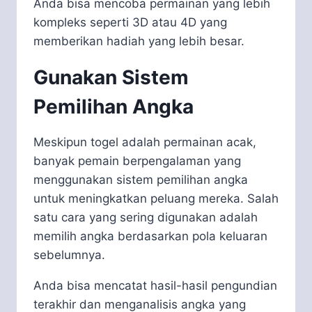
Anda bisa mencoba permainan yang lebih
kompleks seperti 3D atau 4D yang
memberikan hadiah yang lebih besar.
Gunakan Sistem
Pemilihan Angka
Meskipun togel adalah permainan acak,
banyak pemain berpengalaman yang
menggunakan sistem pemilihan angka
untuk meningkatkan peluang mereka. Salah
satu cara yang sering digunakan adalah
memilih angka berdasarkan pola keluaran
sebelumnya.
Anda bisa mencatat hasil-hasil pengundian
terakhir dan menganalisis angka yang