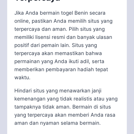
Jika Anda bermain togel Benin secara
online, pastikan Anda memilih situs yang
terpercaya dan aman. Pilih situs yang
memiliki lisensi resmi dan banyak ulasan
positif dari pemain lain. Situs yang
terpercaya akan memastikan bahwa
permainan yang Anda ikuti adil, serta
memberikan pembayaran hadiah tepat
waktu.
Hindari situs yang menawarkan janji
kemenangan yang tidak realistis atau yang
tampaknya tidak aman. Bermain di situs
yang terpercaya akan memberi Anda rasa
aman dan nyaman selama bermain.