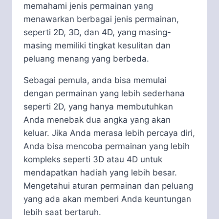
memahami jenis permainan yang
menawarkan berbagai jenis permainan,
seperti 2D, 3D, dan 4D, yang masing-
masing memiliki tingkat kesulitan dan
peluang menang yang berbeda.
Sebagai pemula, anda bisa memulai
dengan permainan yang lebih sederhana
seperti 2D, yang hanya membutuhkan
Anda menebak dua angka yang akan
keluar. Jika Anda merasa lebih percaya diri,
Anda bisa mencoba permainan yang lebih
kompleks seperti 3D atau 4D untuk
mendapatkan hadiah yang lebih besar.
Mengetahui aturan permainan dan peluang
yang ada akan memberi Anda keuntungan
lebih saat bertaruh.