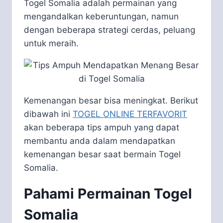
Togel Somalia adalah permainan yang
mengandalkan keberuntungan, namun
dengan beberapa strategi cerdas, peluang
untuk meraih.
Kemenangan besar bisa meningkat. Berikut
dibawah ini
TOGEL ONLINE TERFAVORIT
akan beberapa tips ampuh yang dapat
membantu anda dalam mendapatkan
kemenangan besar saat bermain Togel
Somalia.
Pahami Permainan Togel
Somalia