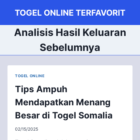
Skip
TOGEL ONLINE TERFAVORIT
to
content
Analisis Hasil Keluaran
Sebelumnya
TOGEL ONLINE
Tips Ampuh
Mendapatkan Menang
Besar di Togel Somalia
02/15/2025