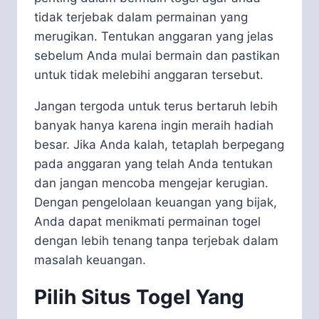
tidak terjebak dalam permainan yang
merugikan. Tentukan anggaran yang jelas
sebelum Anda mulai bermain dan pastikan
untuk tidak melebihi anggaran tersebut.
Jangan tergoda untuk terus bertaruh lebih
banyak hanya karena ingin meraih hadiah
besar. Jika Anda kalah, tetaplah berpegang
pada anggaran yang telah Anda tentukan
dan jangan mencoba mengejar kerugian.
Dengan pengelolaan keuangan yang bijak,
Anda dapat menikmati permainan togel
dengan lebih tenang tanpa terjebak dalam
masalah keuangan.
Pilih Situs Togel Yang