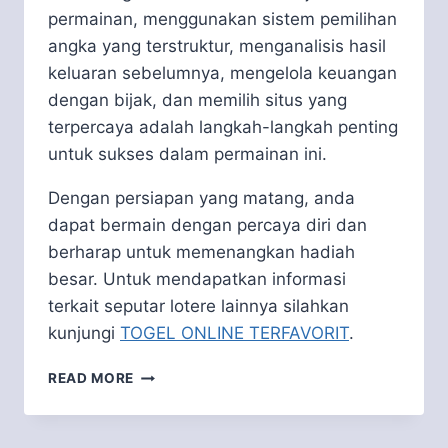
permainan, menggunakan sistem pemilihan
angka yang terstruktur, menganalisis hasil
keluaran sebelumnya, mengelola keuangan
dengan bijak, dan memilih situs yang
terpercaya adalah langkah-langkah penting
untuk sukses dalam permainan ini.
Dengan persiapan yang matang, anda
dapat bermain dengan percaya diri dan
berharap untuk memenangkan hadiah
besar. Untuk mendapatkan informasi
terkait seputar lotere lainnya silahkan
kunjungi
TOGEL ONLINE TERFAVORIT
.
TIPS
READ MORE
AMPUH
GACOR
BERMAIN