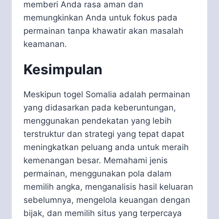
memberi Anda rasa aman dan
memungkinkan Anda untuk fokus pada
permainan tanpa khawatir akan masalah
keamanan.
Kesimpulan
Meskipun togel Somalia adalah permainan
yang didasarkan pada keberuntungan,
menggunakan pendekatan yang lebih
terstruktur dan strategi yang tepat dapat
meningkatkan peluang anda untuk meraih
kemenangan besar. Memahami jenis
permainan, menggunakan pola dalam
memilih angka, menganalisis hasil keluaran
sebelumnya, mengelola keuangan dengan
bijak, dan memilih situs yang terpercaya