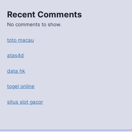
Recent Comments
No comments to show.
toto macau
atas4d
data hk
togel online
situs slot gacor