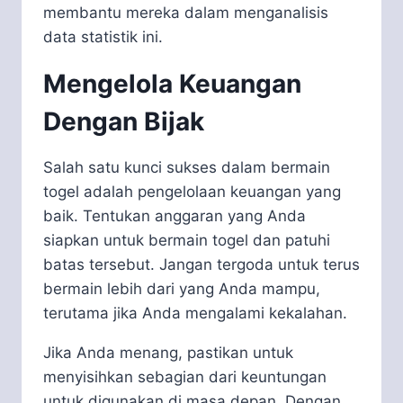
membantu mereka dalam menganalisis
data statistik ini.
Mengelola Keuangan
Dengan Bijak
Salah satu kunci sukses dalam bermain
togel adalah pengelolaan keuangan yang
baik. Tentukan anggaran yang Anda
siapkan untuk bermain togel dan patuhi
batas tersebut. Jangan tergoda untuk terus
bermain lebih dari yang Anda mampu,
terutama jika Anda mengalami kekalahan.
Jika Anda menang, pastikan untuk
menyisihkan sebagian dari keuntungan
untuk digunakan di masa depan. Dengan