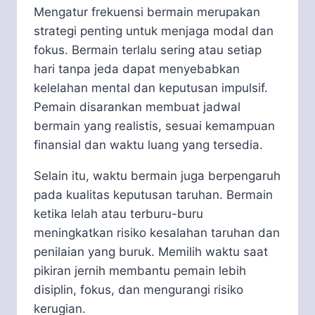
Mengatur frekuensi bermain merupakan
strategi penting untuk menjaga modal dan
fokus. Bermain terlalu sering atau setiap
hari tanpa jeda dapat menyebabkan
kelelahan mental dan keputusan impulsif.
Pemain disarankan membuat jadwal
bermain yang realistis, sesuai kemampuan
finansial dan waktu luang yang tersedia.
Selain itu, waktu bermain juga berpengaruh
pada kualitas keputusan taruhan. Bermain
ketika lelah atau terburu-buru
meningkatkan risiko kesalahan taruhan dan
penilaian yang buruk. Memilih waktu saat
pikiran jernih membantu pemain lebih
disiplin, fokus, dan mengurangi risiko
kerugian.