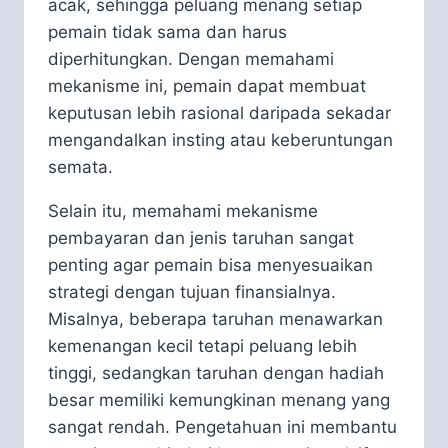
acak, sehingga peluang menang setiap
pemain tidak sama dan harus
diperhitungkan. Dengan memahami
mekanisme ini, pemain dapat membuat
keputusan lebih rasional daripada sekadar
mengandalkan insting atau keberuntungan
semata.
Selain itu, memahami mekanisme
pembayaran dan jenis taruhan sangat
penting agar pemain bisa menyesuaikan
strategi dengan tujuan finansialnya.
Misalnya, beberapa taruhan menawarkan
kemenangan kecil tetapi peluang lebih
tinggi, sedangkan taruhan dengan hadiah
besar memiliki kemungkinan menang yang
sangat rendah. Pengetahuan ini membantu