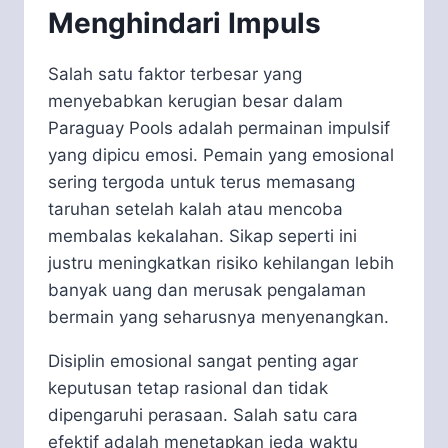
Menghindari Impuls
Salah satu faktor terbesar yang
menyebabkan kerugian besar dalam
Paraguay Pools adalah permainan impulsif
yang dipicu emosi. Pemain yang emosional
sering tergoda untuk terus memasang
taruhan setelah kalah atau mencoba
membalas kekalahan. Sikap seperti ini
justru meningkatkan risiko kehilangan lebih
banyak uang dan merusak pengalaman
bermain yang seharusnya menyenangkan.
Disiplin emosional sangat penting agar
keputusan tetap rasional dan tidak
dipengaruhi perasaan. Salah satu cara
efektif adalah menetapkan jeda waktu