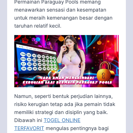
Permainan Paraguay Pools memang
menawarkan sensasi dan kesempatan
untuk meraih kemenangan besar dengan
taruhan relatif kecil.
Namun, seperti bentuk perjudian lainnya,
risiko kerugian tetap ada jika pemain tidak
memiliki strategi dan disiplin yang baik.
Dibawah ini
TOGEL ONLINE
TERFAVORIT
mengulas pentingnya bagi