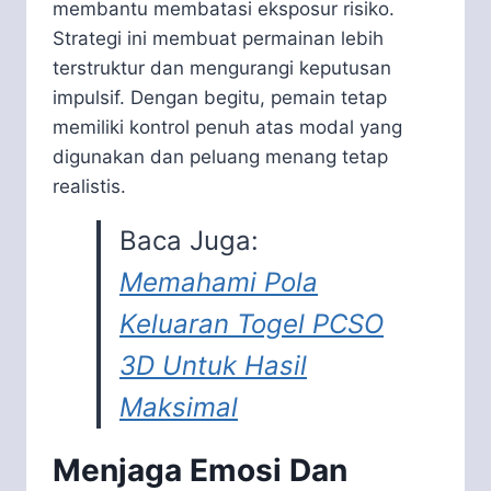
membantu membatasi eksposur risiko.
Strategi ini membuat permainan lebih
terstruktur dan mengurangi keputusan
impulsif. Dengan begitu, pemain tetap
memiliki kontrol penuh atas modal yang
digunakan dan peluang menang tetap
realistis.
Baca Juga:
Memahami Pola
Keluaran Togel PCSO
3D Untuk Hasil
Maksimal
Menjaga Emosi Dan