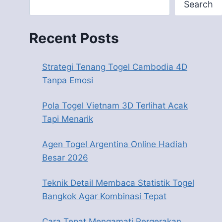
Search
Recent Posts
Strategi Tenang Togel Cambodia 4D
Tanpa Emosi
Pola Togel Vietnam 3D Terlihat Acak
Tapi Menarik
Agen Togel Argentina Online Hadiah
Besar 2026
Teknik Detail Membaca Statistik Togel
Bangkok Agar Kombinasi Tepat
Cara Tepat Mengamati Pergerakan