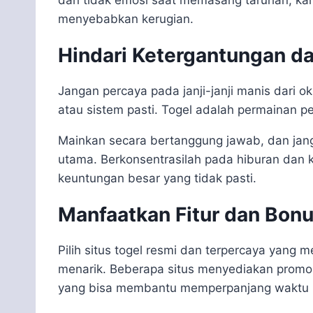
menyebabkan kerugian.
Hindari Ketergantungan da
Jangan percaya pada janji-janji manis dar
atau sistem pasti. Togel adalah permainan 
Mainkan secara bertanggung jawab, dan jang
utama. Berkonsentrasilah pada hiburan dan
keuntungan besar yang tidak pasti.
Manfaatkan Fitur dan Bonu
Pilih situs togel resmi dan terpercaya yang
menarik. Beberapa situs menyediakan promo
yang bisa membantu memperpanjang waktu 