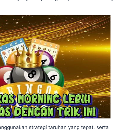
ggunakan strategi taruhan yang tepat, serta