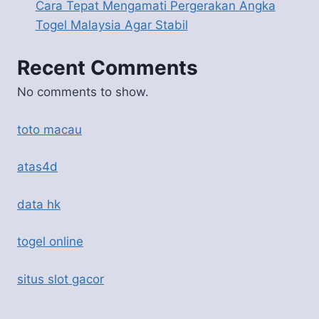
Cara Tepat Mengamati Pergerakan Angka
Togel Malaysia Agar Stabil
Recent Comments
No comments to show.
toto macau
atas4d
data hk
togel online
situs slot gacor