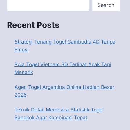
Search
Recent Posts
Strategi Tenang Togel Cambodia 4D Tanpa
Emosi
Pola Togel Vietnam 3D Terlihat Acak Tapi
Menarik
Agen Togel Argentina Online Hadiah Besar
2026
Teknik Detail Membaca Statistik Togel
Bangkok Agar Kombinasi Tepat