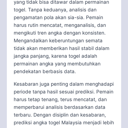
yang tidak bisa ditawar dalam permainan
togel. Tanpa keduanya, analisis dan
pengamatan pola akan sia-sia. Pemain
harus rutin mencatat, menganalisis, dan
mengikuti tren angka dengan konsisten.
Mengandalkan keberuntungan semata
tidak akan memberikan hasil stabil dalam
jangka panjang, karena togel adalah
permainan angka yang membutuhkan
pendekatan berbasis data.
Kesabaran juga penting dalam menghadapi
periode tanpa hasil sesuai prediksi. Pemain
harus tetap tenang, terus mencatat, dan
memperbarui analisis berdasarkan data
terbaru. Dengan disiplin dan kesabaran,
prediksi angka togel Malaysia menjadi lebih