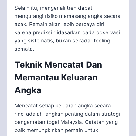
Selain itu, mengenali tren dapat
mengurangi risiko memasang angka secara
acak. Pemain akan lebih percaya diri
karena prediksi didasarkan pada observasi
yang sistematis, bukan sekadar feeling
semata.
Teknik Mencatat Dan
Memantau Keluaran
Angka
Mencatat setiap keluaran angka secara
rinci adalah langkah penting dalam strategi
pengamatan togel Malaysia. Catatan yang
baik memungkinkan pemain untuk