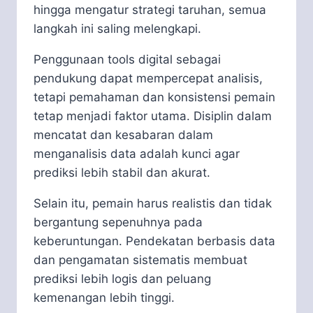
hingga mengatur strategi taruhan, semua
langkah ini saling melengkapi.
Penggunaan tools digital sebagai
pendukung dapat mempercepat analisis,
tetapi pemahaman dan konsistensi pemain
tetap menjadi faktor utama. Disiplin dalam
mencatat dan kesabaran dalam
menganalisis data adalah kunci agar
prediksi lebih stabil dan akurat.
Selain itu, pemain harus realistis dan tidak
bergantung sepenuhnya pada
keberuntungan. Pendekatan berbasis data
dan pengamatan sistematis membuat
prediksi lebih logis dan peluang
kemenangan lebih tinggi.