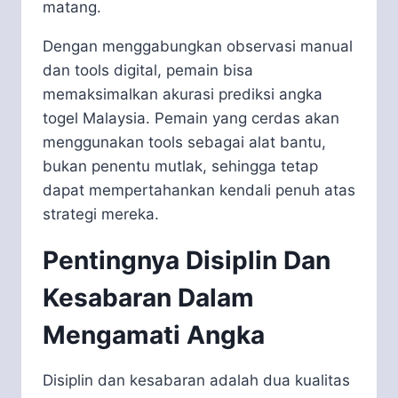
matang.
Dengan menggabungkan observasi manual
dan tools digital, pemain bisa
memaksimalkan akurasi prediksi angka
togel Malaysia. Pemain yang cerdas akan
menggunakan tools sebagai alat bantu,
bukan penentu mutlak, sehingga tetap
dapat mempertahankan kendali penuh atas
strategi mereka.
Pentingnya Disiplin Dan
Kesabaran Dalam
Mengamati Angka
Disiplin dan kesabaran adalah dua kualitas