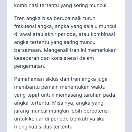
kombinasi tertentu yang sering muncul.
Tren angka bisa berupa naik turun
frekuensi angka, angka yang selalu muncul
di awal atau akhir periode, atau kombinasi
angka tertentu yang sering muncul
bersamaan. Mengenali tren ini memerlukan
kesabaran dan konsistensi dalam
pengamatan.
Pemahaman siklus dan tren angka juga
membantu pemain menentukan waktu
yang tepat untuk memasang taruhan pada
angka tertentu. Misalnya, angka yang
jarang muncul mungkin lebih berpotensi
untuk keluar di periode berikutnya jika
mengikuti siklus tertentu.