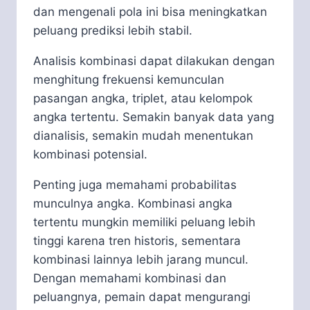
dan mengenali pola ini bisa meningkatkan
peluang prediksi lebih stabil.
Analisis kombinasi dapat dilakukan dengan
menghitung frekuensi kemunculan
pasangan angka, triplet, atau kelompok
angka tertentu. Semakin banyak data yang
dianalisis, semakin mudah menentukan
kombinasi potensial.
Penting juga memahami probabilitas
munculnya angka. Kombinasi angka
tertentu mungkin memiliki peluang lebih
tinggi karena tren historis, sementara
kombinasi lainnya lebih jarang muncul.
Dengan memahami kombinasi dan
peluangnya, pemain dapat mengurangi