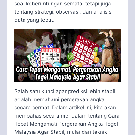
soal keberuntungan semata, tetapi juga
tentang strategi, observasi, dan analisis
data yang tepat.
Salah satu kunci agar prediksi lebih stabil
adalah memahami pergerakan angka
secara cermat. Dalam artikel ini, kita akan
membahas secara mendalam tentang Cara
Tepat Mengamati Pergerakan Angka Togel
Malaysia Agar Stabil, mulai dari teknik