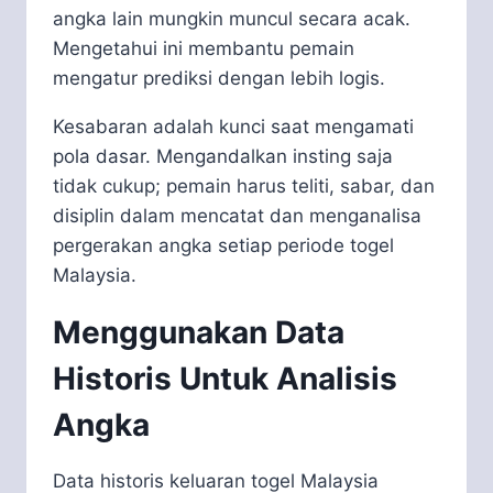
angka lain mungkin muncul secara acak.
Mengetahui ini membantu pemain
mengatur prediksi dengan lebih logis.
Kesabaran adalah kunci saat mengamati
pola dasar. Mengandalkan insting saja
tidak cukup; pemain harus teliti, sabar, dan
disiplin dalam mencatat dan menganalisa
pergerakan angka setiap periode togel
Malaysia.
Menggunakan Data
Historis Untuk Analisis
Angka
Data historis keluaran togel Malaysia