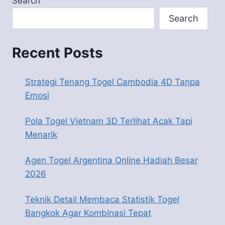
Search
Search
Recent Posts
Strategi Tenang Togel Cambodia 4D Tanpa
Emosi
Pola Togel Vietnam 3D Terlihat Acak Tapi
Menarik
Agen Togel Argentina Online Hadiah Besar
2026
Teknik Detail Membaca Statistik Togel
Bangkok Agar Kombinasi Tepat