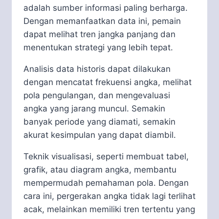
adalah sumber informasi paling berharga.
Dengan memanfaatkan data ini, pemain
dapat melihat tren jangka panjang dan
menentukan strategi yang lebih tepat.
Analisis data historis dapat dilakukan
dengan mencatat frekuensi angka, melihat
pola pengulangan, dan mengevaluasi
angka yang jarang muncul. Semakin
banyak periode yang diamati, semakin
akurat kesimpulan yang dapat diambil.
Teknik visualisasi, seperti membuat tabel,
grafik, atau diagram angka, membantu
mempermudah pemahaman pola. Dengan
cara ini, pergerakan angka tidak lagi terlihat
acak, melainkan memiliki tren tertentu yang