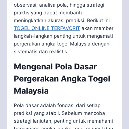
observasi, analisa pola, hingga strategi
praktis yang dapat membantu
meningkatkan akurasi prediksi. Berikut ini
TOGEL ONLINE TERFAVORIT
akan memberi
langkah-langkah penting untuk mengamati
pergerakan angka togel Malaysia dengan
sistematis dan realistis.
Mengenal Pola Dasar
Pergerakan Angka Togel
Malaysia
Pola dasar adalah fondasi dari setiap
prediksi yang stabil. Sebelum mencoba
strategi lanjutan, penting untuk memahami
bagaimana angka-angka togel muncul dan