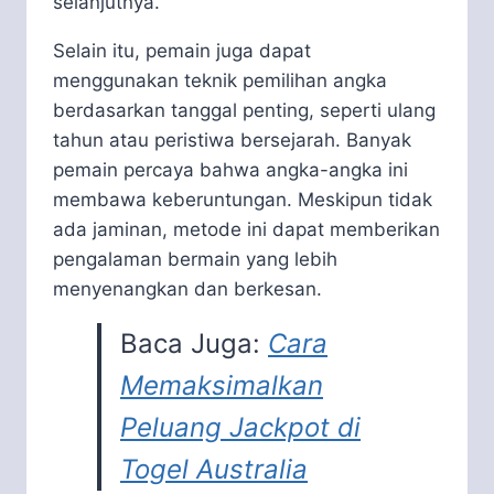
selanjutnya.
Selain itu, pemain juga dapat
menggunakan teknik pemilihan angka
berdasarkan tanggal penting, seperti ulang
tahun atau peristiwa bersejarah. Banyak
pemain percaya bahwa angka-angka ini
membawa keberuntungan. Meskipun tidak
ada jaminan, metode ini dapat memberikan
pengalaman bermain yang lebih
menyenangkan dan berkesan.
Baca Juga:
Cara
Memaksimalkan
Peluang Jackpot di
Togel Australia