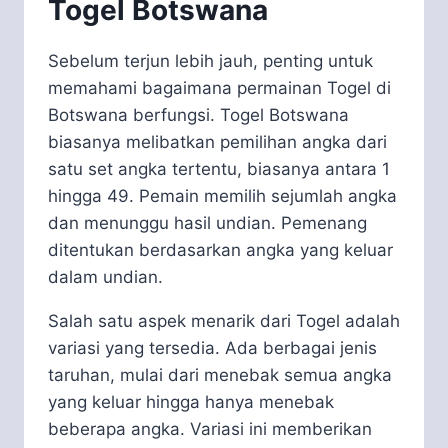
Togel Botswana
Sebelum terjun lebih jauh, penting untuk
memahami bagaimana permainan Togel di
Botswana berfungsi. Togel Botswana
biasanya melibatkan pemilihan angka dari
satu set angka tertentu, biasanya antara 1
hingga 49. Pemain memilih sejumlah angka
dan menunggu hasil undian. Pemenang
ditentukan berdasarkan angka yang keluar
dalam undian.
Salah satu aspek menarik dari Togel adalah
variasi yang tersedia. Ada berbagai jenis
taruhan, mulai dari menebak semua angka
yang keluar hingga hanya menebak
beberapa angka. Variasi ini memberikan