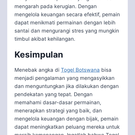
mengarah pada kerugian. Dengan
mengelola keuangan secara efektif, pemain
dapat menikmati permainan dengan lebih
santai dan mengurangi stres yang mungkin
timbul akibat kehilangan.
Kesimpulan
Menebak angka di
Togel Botswana
bisa
menjadi pengalaman yang mengasyikkan
dan menguntungkan jika dilakukan dengan
pendekatan yang tepat. Dengan
memahami dasar-dasar permainan,
menerapkan strategi yang baik, dan
mengelola keuangan dengan bijak, pemain
dapat meningkatkan peluang mereka untuk