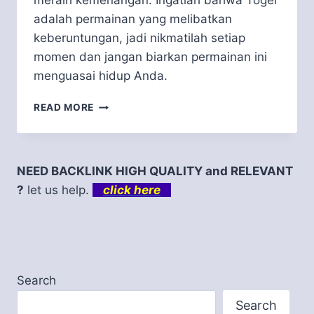
meraih kemenangan. Ingatlah bahwa Togel
adalah permainan yang melibatkan
keberuntungan, jadi nikmatilah setiap
momen dan jangan biarkan permainan ini
menguasai hidup Anda.
MENEBAK
READ MORE
ANGKA
DI
TOGEL
BOTSWANA
NEED BACKLINK HIGH QUALITY and RELEVANT
DENGAN
?
let us help.
click here
MENGUNTUNGKAN
Search
Search