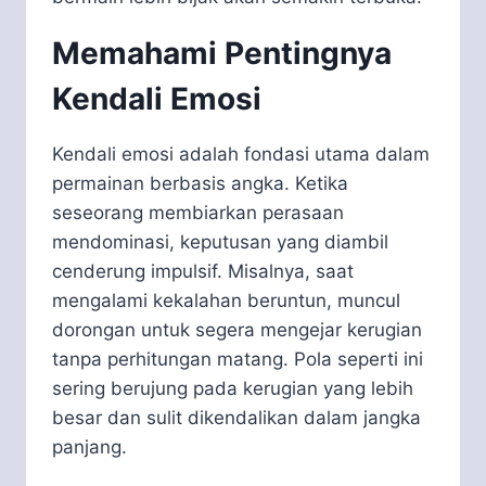
Memahami Pentingnya
Kendali Emosi
Kendali emosi adalah fondasi utama dalam
permainan berbasis angka. Ketika
seseorang membiarkan perasaan
mendominasi, keputusan yang diambil
cenderung impulsif. Misalnya, saat
mengalami kekalahan beruntun, muncul
dorongan untuk segera mengejar kerugian
tanpa perhitungan matang. Pola seperti ini
sering berujung pada kerugian yang lebih
besar dan sulit dikendalikan dalam jangka
panjang.