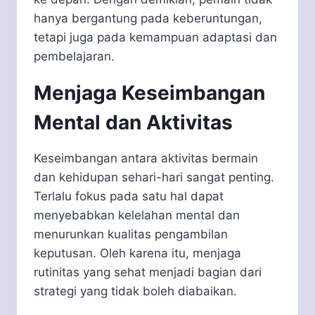
hanya bergantung pada keberuntungan,
tetapi juga pada kemampuan adaptasi dan
pembelajaran.
Menjaga Keseimbangan
Mental dan Aktivitas
Keseimbangan antara aktivitas bermain
dan kehidupan sehari-hari sangat penting.
Terlalu fokus pada satu hal dapat
menyebabkan kelelahan mental dan
menurunkan kualitas pengambilan
keputusan. Oleh karena itu, menjaga
rutinitas yang sehat menjadi bagian dari
strategi yang tidak boleh diabaikan.