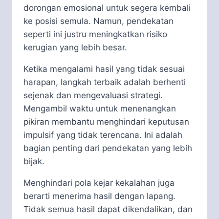
dorongan emosional untuk segera kembali
ke posisi semula. Namun, pendekatan
seperti ini justru meningkatkan risiko
kerugian yang lebih besar.
Ketika mengalami hasil yang tidak sesuai
harapan, langkah terbaik adalah berhenti
sejenak dan mengevaluasi strategi.
Mengambil waktu untuk menenangkan
pikiran membantu menghindari keputusan
impulsif yang tidak terencana. Ini adalah
bagian penting dari pendekatan yang lebih
bijak.
Menghindari pola kejar kekalahan juga
berarti menerima hasil dengan lapang.
Tidak semua hasil dapat dikendalikan, dan