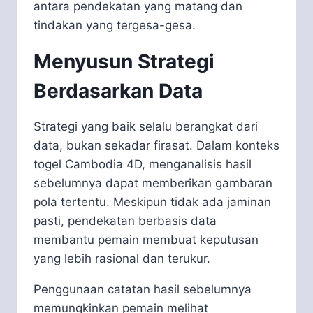
antara pendekatan yang matang dan
tindakan yang tergesa-gesa.
Menyusun Strategi
Berdasarkan Data
Strategi yang baik selalu berangkat dari
data, bukan sekadar firasat. Dalam konteks
togel Cambodia 4D, menganalisis hasil
sebelumnya dapat memberikan gambaran
pola tertentu. Meskipun tidak ada jaminan
pasti, pendekatan berbasis data
membantu pemain membuat keputusan
yang lebih rasional dan terukur.
Penggunaan catatan hasil sebelumnya
memungkinkan pemain melihat