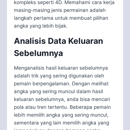
kompleks seperti 4D. Memahami cara kerja
masing-masing jenis permainan adalah
langkah pertama untuk membuat pilihan
angka yang lebih bijak.
Analisis Data Keluaran
Sebelumnya
Menganalisis hasil keluaran sebelumnya
adalah trik yang sering digunakan oleh
pemain berpengalaman. Dengan melihat
angka yang sering muncul dalam hasil
keluaran sebelumnya, anda bisa mencari
pola atau tren tertentu. Beberapa pemain
lebih memilih angka yang sering muncul,
sementara yang lain memilih angka yang