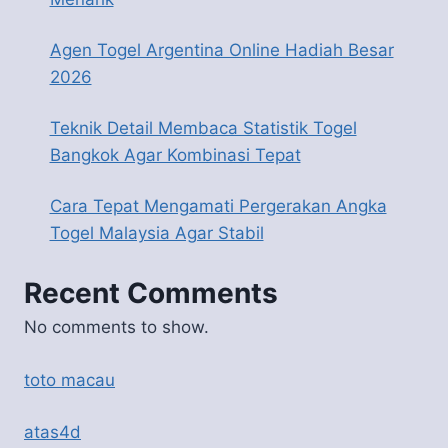
Agen Togel Argentina Online Hadiah Besar
2026
Teknik Detail Membaca Statistik Togel
Bangkok Agar Kombinasi Tepat
Cara Tepat Mengamati Pergerakan Angka
Togel Malaysia Agar Stabil
Recent Comments
No comments to show.
toto macau
atas4d