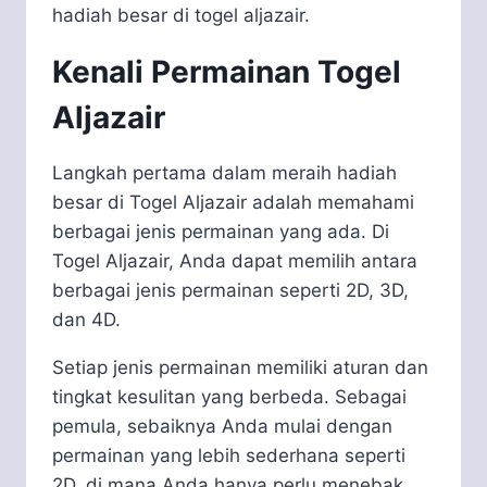
hadiah besar di togel aljazair.
Kenali Permainan Togel
Aljazair
Langkah pertama dalam meraih hadiah
besar di Togel Aljazair adalah memahami
berbagai jenis permainan yang ada. Di
Togel Aljazair, Anda dapat memilih antara
berbagai jenis permainan seperti 2D, 3D,
dan 4D.
Setiap jenis permainan memiliki aturan dan
tingkat kesulitan yang berbeda. Sebagai
pemula, sebaiknya Anda mulai dengan
permainan yang lebih sederhana seperti
2D, di mana Anda hanya perlu menebak