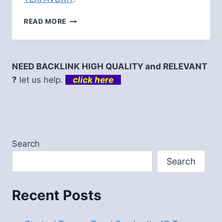
TRIK
READ MORE
CERDAS
MENDAPATKAN
HADIAH
BESAR
NEED BACKLINK HIGH QUALITY and RELEVANT
DI
?
let us help.
click here
TOGEL
ALJAZAIR
Search
Search
Recent Posts