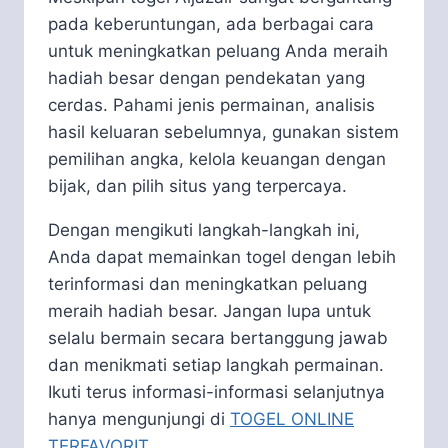
pada keberuntungan, ada berbagai cara
untuk meningkatkan peluang Anda meraih
hadiah besar dengan pendekatan yang
cerdas. Pahami jenis permainan, analisis
hasil keluaran sebelumnya, gunakan sistem
pemilihan angka, kelola keuangan dengan
bijak, dan pilih situs yang terpercaya.
Dengan mengikuti langkah-langkah ini,
Anda dapat memainkan togel dengan lebih
terinformasi dan meningkatkan peluang
meraih hadiah besar. Jangan lupa untuk
selalu bermain secara bertanggung jawab
dan menikmati setiap langkah permainan.
Ikuti terus informasi-informasi selanjutnya
hanya mengunjungi di
TOGEL ONLINE
TERFAVORIT
.