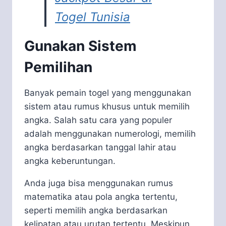
Togel Tunisia
Gunakan Sistem
Pemilihan
Banyak pemain togel yang menggunakan
sistem atau rumus khusus untuk memilih
angka. Salah satu cara yang populer
adalah menggunakan numerologi, memilih
angka berdasarkan tanggal lahir atau
angka keberuntungan.
Anda juga bisa menggunakan rumus
matematika atau pola angka tertentu,
seperti memilih angka berdasarkan
kelipatan atau urutan tertentu. Meskipun