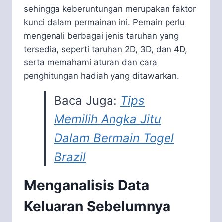
sehingga keberuntungan merupakan faktor
kunci dalam permainan ini. Pemain perlu
mengenali berbagai jenis taruhan yang
tersedia, seperti taruhan 2D, 3D, dan 4D,
serta memahami aturan dan cara
penghitungan hadiah yang ditawarkan.
Baca Juga:
Tips
Memilih Angka Jitu
Dalam Bermain Togel
Brazil
Menganalisis Data
Keluaran Sebelumnya