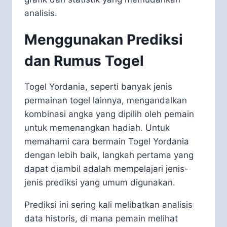
analisis.
Menggunakan Prediksi
dan Rumus Togel
Togel Yordania, seperti banyak jenis
permainan togel lainnya, mengandalkan
kombinasi angka yang dipilih oleh pemain
untuk memenangkan hadiah. Untuk
memahami cara bermain Togel Yordania
dengan lebih baik, langkah pertama yang
dapat diambil adalah mempelajari jenis-
jenis prediksi yang umum digunakan.
Prediksi ini sering kali melibatkan analisis
data historis, di mana pemain melihat