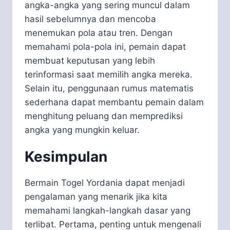
angka-angka yang sering muncul dalam
hasil sebelumnya dan mencoba
menemukan pola atau tren. Dengan
memahami pola-pola ini, pemain dapat
membuat keputusan yang lebih
terinformasi saat memilih angka mereka.
Selain itu, penggunaan rumus matematis
sederhana dapat membantu pemain dalam
menghitung peluang dan memprediksi
angka yang mungkin keluar.
Kesimpulan
Bermain Togel Yordania dapat menjadi
pengalaman yang menarik jika kita
memahami langkah-langkah dasar yang
terlibat. Pertama, penting untuk mengenali