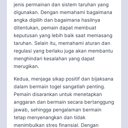
jenis permainan dan sistem taruhan yang
digunakan. Dengan memahami bagaimana
angka dipilih dan bagaimana hasilnya
ditentukan, pemain dapat membuat
keputusan yang lebih baik saat memasang
taruhan. Selain itu, memahami aturan dan
regulasi yang berlaku juga akan membantu
menghindari kesalahan yang dapat
merugikan.
Kedua, menjaga sikap positif dan bijaksana
dalam bermain togel sangatlah penting.
Pemain disarankan untuk menetapkan
anggaran dan bermain secara bertanggung
jawab, sehingga pengalaman bermain
tetap menyenangkan dan tidak
menimbulkan stres finansial. Dengan