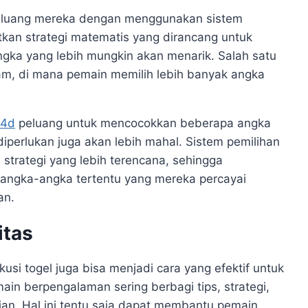
eluang mereka dengan menggunakan sistem
tkan strategi matematis yang dirancang untuk
ka yang lebih mungkin akan menarik. Salah satu
m, di mana pemain memilih lebih banyak angka
4d
peluang untuk mencocokkan beberapa angka
diperlukan juga akan lebih mahal. Sistem pemilihan
rategi yang lebih terencana, sehingga
angka-angka tertentu yang mereka percayai
an.
itas
si togel juga bisa menjadi cara yang efektif untuk
in berpengalaman sering berbagi tips, strategi,
ian. Hal ini tentu saja dapat membantu pemain