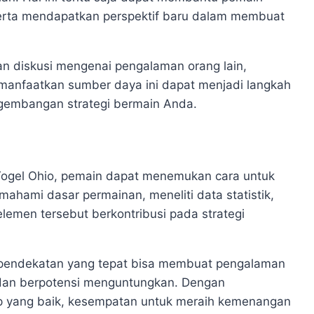
erta mendapatkan perspektif baru dalam membuat
an diskusi mengenai pengalaman orang lain,
emanfaatkan sumber daya ini dapat menjadi langkah
gembangan strategi bermain Anda.
Togel Ohio, pemain dapat menemukan cara untuk
hami dasar permainan, meneliti data statistik,
emen tersebut berkontribusi pada strategi
o, pendekatan yang tepat bisa membuat pengalaman
dan berpotensi menguntungkan. ​Dengan
p yang baik, kesempatan untuk meraih kemenangan