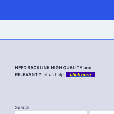
NEED BACKLINK HIGH QUALITY and
RELEVANT ?
let us help.
click here
Search