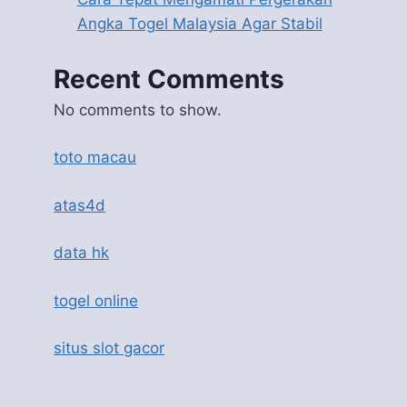
Angka Togel Malaysia Agar Stabil
Recent Comments
No comments to show.
toto macau
atas4d
data hk
togel online
situs slot gacor