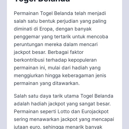
Permainan Togel Belanda telah menjadi
salah satu bentuk perjudian yang paling
diminati di Eropa, dengan banyak
penggemar yang tertarik untuk mencoba
peruntungan mereka dalam mencari
jackpot besar. Berbagai faktor
berkontribusi terhadap kepopuleran
permainan ini, mulai dari hadiah yang
menggiurkan hingga keberagaman jenis
permainan yang ditawarkan.
Salah satu daya tarik utama Togel Belanda
adalah hadiah jackpot yang sangat besar.
Permainan seperti Lotto dan Eurojackpot
sering menawarkan jackpot yang mencapai
jutaan euro, sehingga menarik banyak