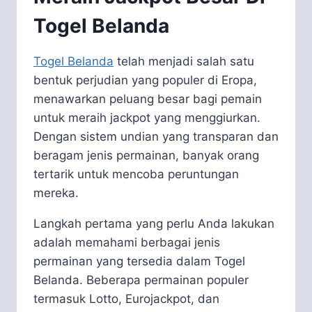
Togel Belanda
Togel Belanda
telah menjadi salah satu
bentuk perjudian yang populer di Eropa,
menawarkan peluang besar bagi pemain
untuk meraih jackpot yang menggiurkan.
Dengan sistem undian yang transparan dan
beragam jenis permainan, banyak orang
tertarik untuk mencoba peruntungan
mereka.
Langkah pertama yang perlu Anda lakukan
adalah memahami berbagai jenis
permainan yang tersedia dalam Togel
Belanda. Beberapa permainan populer
termasuk Lotto, Eurojackpot, dan