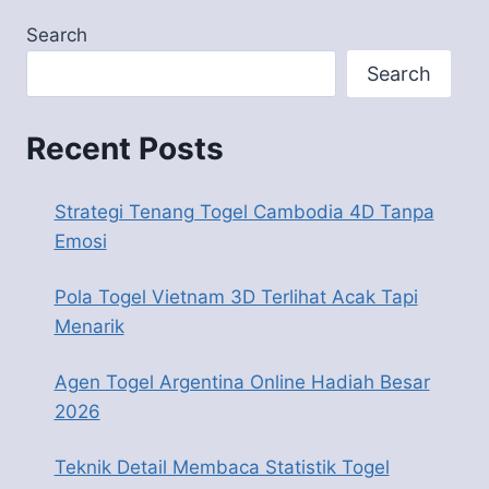
Search
Search
Recent Posts
Strategi Tenang Togel Cambodia 4D Tanpa
Emosi
Pola Togel Vietnam 3D Terlihat Acak Tapi
Menarik
Agen Togel Argentina Online Hadiah Besar
2026
Teknik Detail Membaca Statistik Togel