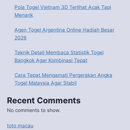
Pola Togel Vietnam 3D Terlihat Acak Tapi
Menarik
Agen Togel Argentina Online Hadiah Besar
2026
Teknik Detail Membaca Statistik Togel
Bangkok Agar Kombinasi Tepat
Cara Tepat Mengamati Pergerakan Angka
Togel Malaysia Agar Stabil
Recent Comments
No comments to show.
toto macau