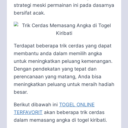
strategi meski permainan ini pada dasarnya
bersifat acak.
Terdapat beberapa trik cerdas yang dapat
membantu anda dalam memilih angka
untuk meningkatkan peluang kemenangan.
Dengan pendekatan yang tepat dan
perencanaan yang matang, Anda bisa
meningkatkan peluang untuk meraih hadiah
besar.
Berikut dibawah ini
TOGEL ONLINE
TERFAVORIT
akan beberapa trik cerdas
dalam memasang angka di togel kiribati.