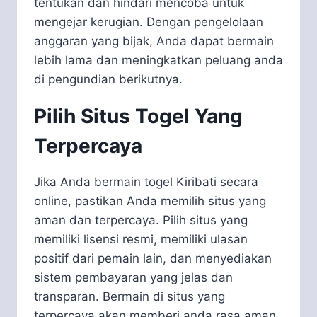
tentukan dan hindari mencoba untuk
mengejar kerugian. Dengan pengelolaan
anggaran yang bijak, Anda dapat bermain
lebih lama dan meningkatkan peluang anda
di pengundian berikutnya.
Pilih Situs Togel Yang
Terpercaya
Jika Anda bermain togel Kiribati secara
online, pastikan Anda memilih situs yang
aman dan terpercaya. Pilih situs yang
memiliki lisensi resmi, memiliki ulasan
positif dari pemain lain, dan menyediakan
sistem pembayaran yang jelas dan
transparan. Bermain di situs yang
terpercaya akan memberi anda rasa aman