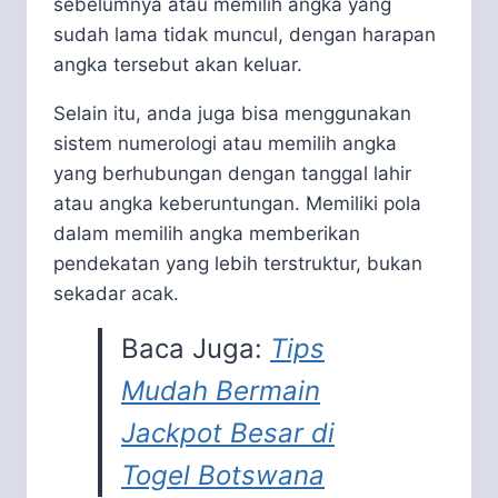
sebelumnya atau memilih angka yang
sudah lama tidak muncul, dengan harapan
angka tersebut akan keluar.
Selain itu, anda juga bisa menggunakan
sistem numerologi atau memilih angka
yang berhubungan dengan tanggal lahir
atau angka keberuntungan. Memiliki pola
dalam memilih angka memberikan
pendekatan yang lebih terstruktur, bukan
sekadar acak.
Baca Juga:
Tips
Mudah Bermain
Jackpot Besar di
Togel Botswana