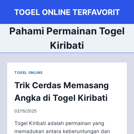
Skip
TOGEL ONLINE TERFAVORIT
to
content
Pahami Permainan Togel
Kiribati
TOGEL ONLINE
Trik Cerdas Memasang
Angka di Togel Kiribati
02/15/2025
Togel Kiribati adalah permainan yang
memadukan antara keberuntungan dan