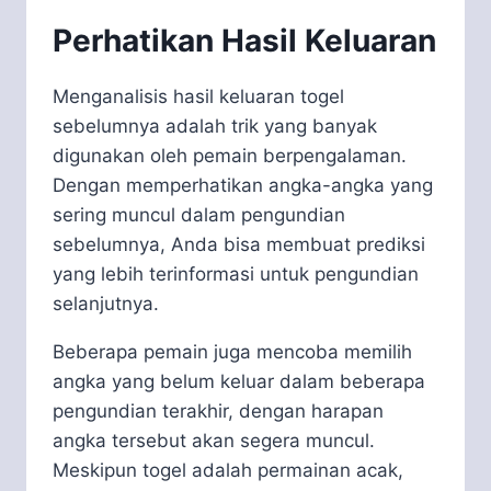
Perhatikan Hasil Keluaran
Menganalisis hasil keluaran togel
sebelumnya adalah trik yang banyak
digunakan oleh pemain berpengalaman.
Dengan memperhatikan angka-angka yang
sering muncul dalam pengundian
sebelumnya, Anda bisa membuat prediksi
yang lebih terinformasi untuk pengundian
selanjutnya.
Beberapa pemain juga mencoba memilih
angka yang belum keluar dalam beberapa
pengundian terakhir, dengan harapan
angka tersebut akan segera muncul.
Meskipun togel adalah permainan acak,