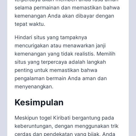
selama permainan dan memastikan bahwa
kemenangan Anda akan dibayar dengan
tepat waktu.
Hindari situs yang tampaknya
mencurigakan atau menawarkan janji
kemenangan yang tidak realistis. Memilih
situs yang terpercaya adalah langkah
penting untuk memastikan bahwa
pengalaman bermain Anda aman dan
menyenangkan.
Kesimpulan
Meskipun togel Kiribati bergantung pada
keberuntungan, dengan menggunakan trik
cerdas dan pendekatan yang bijak, Anda