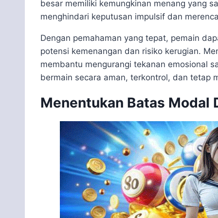
besar memiliki kemungkinan menang yang s
menghindari keputusan impulsif dan merenca
Dengan pemahaman yang tepat, pemain dapat
potensi kemenangan dan risiko kerugian. Me
membantu mengurangi tekanan emosional saat
bermain secara aman, terkontrol, dan tetap
Menentukan Batas Modal 