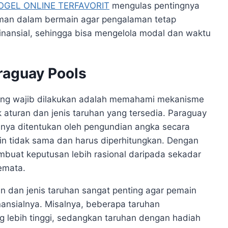
OGEL ONLINE TERFAVORIT
mengulas pentingnya
aman dalam bermain agar pengalaman tetap
nansial, sehingga bisa mengelola modal dan waktu
aguay Pools
ang wajib dilakukan adalah memahami mekanisme
aturan dan jenis taruhan yang tersedia. Paraguay
lnya ditentukan oleh pengundian angka secara
n tidak sama dan harus diperhitungkan. Dengan
uat keputusan lebih rasional daripada sekadar
emata.
 dan jenis taruhan sangat penting agar pemain
nansialnya. Misalnya, beberapa taruhan
 lebih tinggi, sedangkan taruhan dengan hadiah