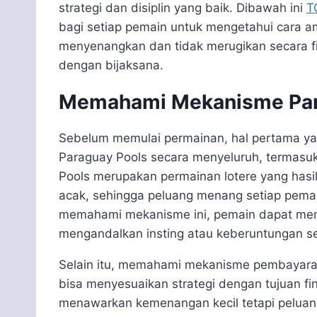
strategi dan disiplin yang baik. Dibawah ini
T
bagi setiap pemain untuk mengetahui cara 
menyenangkan dan tidak merugikan secara fi
dengan bijaksana.
Memahami Mekanisme Par
Sebelum memulai permainan, hal pertama y
Paraguay Pools secara menyeluruh, termasuk 
Pools merupakan permainan lotere yang hasi
acak, sehingga peluang menang setiap pemai
memahami mekanisme ini, pemain dapat memb
mengandalkan insting atau keberuntungan s
Selain itu, memahami mekanisme pembayaran
bisa menyesuaikan strategi dengan tujuan fi
menawarkan kemenangan kecil tetapi peluang