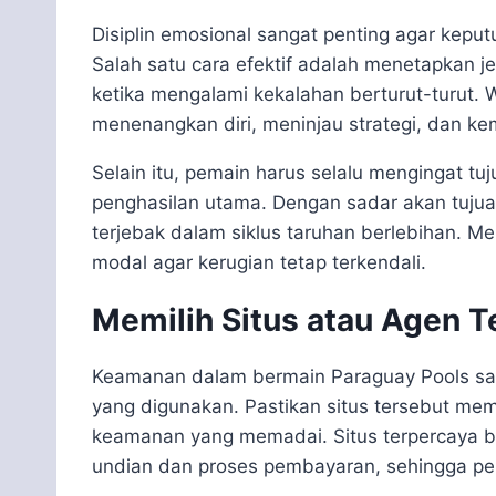
Disiplin emosional sangat penting agar keput
Salah satu cara efektif adalah menetapkan j
ketika mengalami kekalahan berturut-turut.
menenangkan diri, meninjau strategi, dan kem
Selain itu, pemain harus selalu mengingat tu
penghasilan utama. Dengan sadar akan tujuan
terjebak dalam siklus taruhan berlebihan. 
modal agar kerugian tetap terkendali.
Memilih Situs atau Agen T
Keamanan dalam bermain Paraguay Pools sang
yang digunakan. Pastikan situs tersebut memil
keamanan yang memadai. Situs terpercaya 
undian dan proses pembayaran, sehingga p