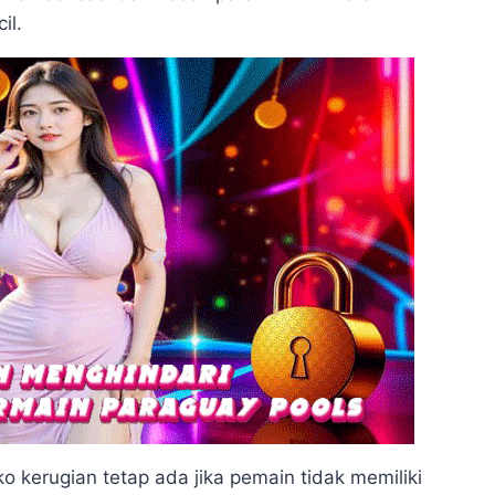
il.
ko kerugian tetap ada jika pemain tidak memiliki