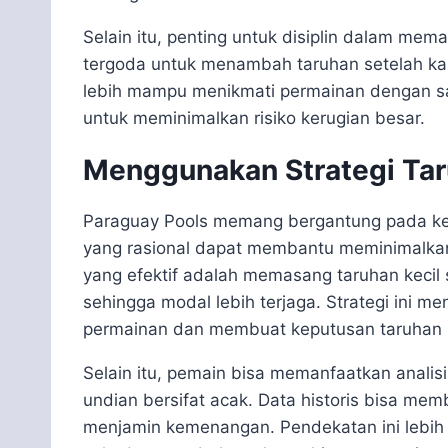
Selain itu, penting untuk disiplin dalam mem
tergoda untuk menambah taruhan setelah kal
lebih mampu menikmati permainan dengan sant
untuk meminimalkan risiko kerugian besar.
Menggunakan Strategi Tar
Paraguay Pools memang bergantung pada keb
yang rasional dapat membantu meminimalkan 
yang efektif adalah memasang taruhan kecil 
sehingga modal lebih terjaga. Strategi ini m
permainan dan membuat keputusan taruhan le
Selain itu, pemain bisa memanfaatkan anali
undian bersifat acak. Data historis bisa mem
menjamin kemenangan. Pendekatan ini lebih 