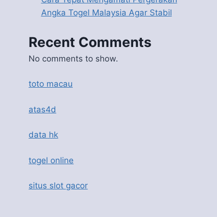
Angka Togel Malaysia Agar Stabil
Recent Comments
No comments to show.
toto macau
atas4d
data hk
togel online
situs slot gacor