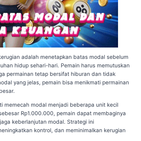
 kerugian adalah menetapkan batas modal sebelum
tuhan hidup sehari-hari. Pemain harus memutuskan
ga permainan tetap bersifat hiburan dan tidak
modal yang jelas, pemain bisa menikmati permainan
besar.
ti memecah modal menjadi beberapa unit kecil
ia sebesar Rp1.000.000, pemain dapat membaginya
ga keberlanjutan modal. Strategi ini
eningkatkan kontrol, dan meminimalkan kerugian