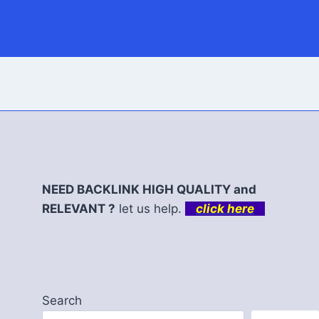
NEED BACKLINK HIGH QUALITY and
RELEVANT ?
let us help.
click here
Search