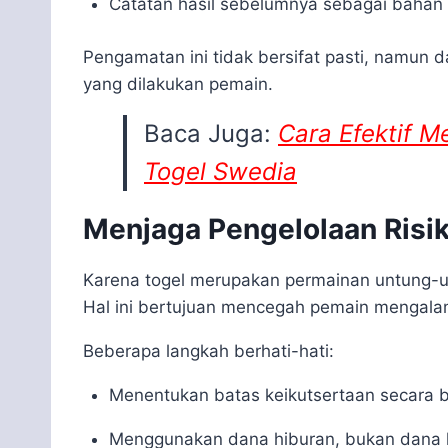
Catatan hasil sebelumnya sebagai bahan 
Pengamatan ini tidak bersifat pasti, namun d
yang dilakukan pemain.
Baca Juga:
Cara Efektif 
Togel Swedia
Menjaga Pengelolaan Risi
Karena togel merupakan permainan untung-un
Hal ini bertujuan mencegah pemain mengalam
Beberapa langkah berhati-hati:
Menentukan batas keikutsertaan secara bi
Menggunakan dana hiburan, bukan dana 