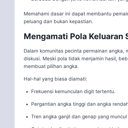
Memahami dasar ini dapat membantu pemain
peluang dan bukan kepastian.
Mengamati Pola Keluaran
Dalam komunitas pecinta permainan angka, 
diskusi. Meski pola tidak menjamin hasil, b
membuat pilihan angka.
Hal-hal yang biasa diamati:
Frekuensi kemunculan digit tertentu.
Pergantian angka tinggi dan angka rendah
Tren angka ganjil dan genap yang muncul 