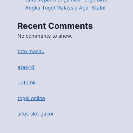
Angka Togel Malaysia Agar Stabil
Recent Comments
No comments to show.
toto macau
atas4d
data hk
togel online
situs slot gacor