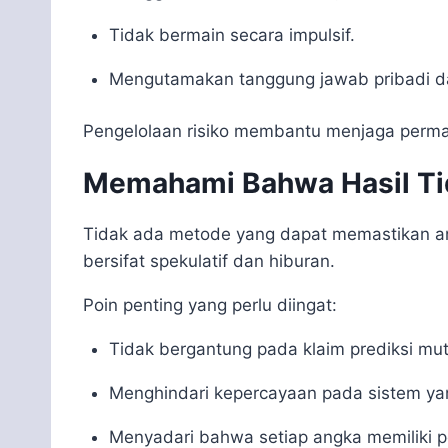
Tidak bermain secara impulsif.
Mengutamakan tanggung jawab pribadi da
Pengelolaan risiko membantu menjaga perma
Memahami Bahwa Hasil Tid
Tidak ada metode yang dapat memastikan an
bersifat spekulatif dan hiburan.
Poin penting yang perlu diingat:
Tidak bergantung pada klaim prediksi mut
Menghindari kepercayaan pada sistem yan
Menyadari bahwa setiap angka memiliki p