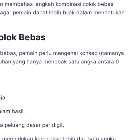
n membahas langkah kombinasi colok bebas
agar pemain dapat lebih bijak dalam menentukan
olok Bebas
 bebas, pemain perlu mengenal konsep utamanya
aruhan yang hanya menebak satu angka antara 0
ja.
lam hasil.
 peluang dasar per digit.
g memerlukan kecocokan lebih dari satu angka.