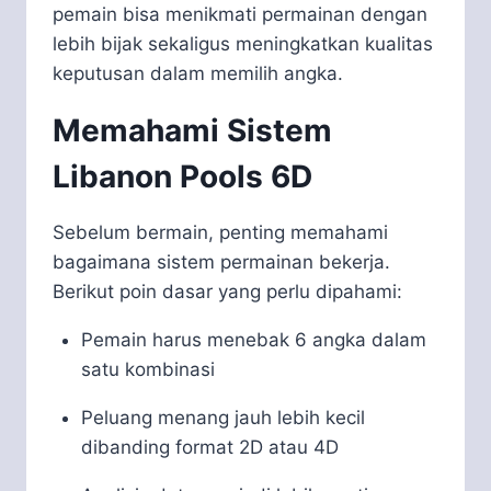
pemain bisa menikmati permainan dengan
lebih bijak sekaligus meningkatkan kualitas
keputusan dalam memilih angka.
Memahami Sistem
Libanon Pools 6D
Sebelum bermain, penting memahami
bagaimana sistem permainan bekerja.
Berikut poin dasar yang perlu dipahami:
Pemain harus menebak 6 angka dalam
satu kombinasi
Peluang menang jauh lebih kecil
dibanding format 2D atau 4D