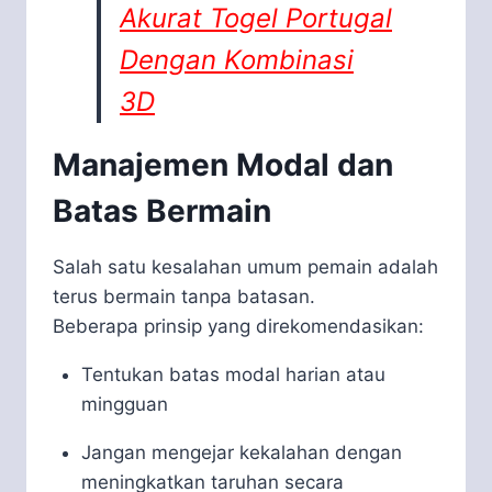
Akurat Togel Portugal
Dengan Kombinasi
3D
Manajemen Modal dan
Batas Bermain
Salah satu kesalahan umum pemain adalah
terus bermain tanpa batasan.
Beberapa prinsip yang direkomendasikan:
Tentukan batas modal harian atau
mingguan
Jangan mengejar kekalahan dengan
meningkatkan taruhan secara