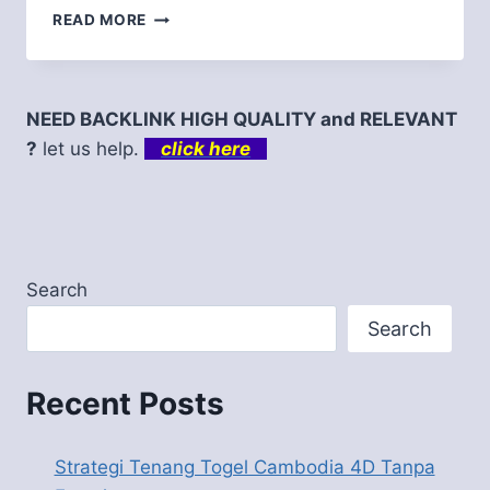
CARA
READ MORE
AMPUH
MENANG
TOGEL
LIBANON
NEED BACKLINK HIGH QUALITY and RELEVANT
POOLS
?
let us help.
click here
6D
Search
Search
Recent Posts
Strategi Tenang Togel Cambodia 4D Tanpa