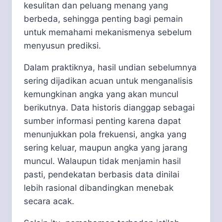
kesulitan dan peluang menang yang
berbeda, sehingga penting bagi pemain
untuk memahami mekanismenya sebelum
menyusun prediksi.
Dalam praktiknya, hasil undian sebelumnya
sering dijadikan acuan untuk menganalisis
kemungkinan angka yang akan muncul
berikutnya. Data historis dianggap sebagai
sumber informasi penting karena dapat
menunjukkan pola frekuensi, angka yang
sering keluar, maupun angka yang jarang
muncul. Walaupun tidak menjamin hasil
pasti, pendekatan berbasis data dinilai
lebih rasional dibandingkan menebak
secara acak.