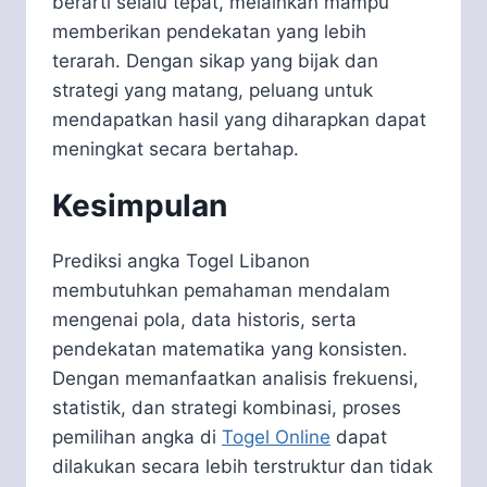
berarti selalu tepat, melainkan mampu
memberikan pendekatan yang lebih
terarah. Dengan sikap yang bijak dan
strategi yang matang, peluang untuk
mendapatkan hasil yang diharapkan dapat
meningkat secara bertahap.
Kesimpulan
Prediksi angka Togel Libanon
membutuhkan pemahaman mendalam
mengenai pola, data historis, serta
pendekatan matematika yang konsisten.
Dengan memanfaatkan analisis frekuensi,
statistik, dan strategi kombinasi, proses
pemilihan angka di
Togel Online
dapat
dilakukan secara lebih terstruktur dan tidak