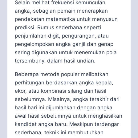
Selain melihat frekuensi kemunculan
angka, sebagian pemain menerapkan
pendekatan matematika untuk menyusun
prediksi. Rumus sederhana seperti
penjumlahan digit, pengurangan, atau
pengelompokan angka ganjil dan genap
sering digunakan untuk menemukan pola
tersembunyi dalam hasil undian.
Beberapa metode populer melibatkan
perhitungan berdasarkan angka kepala,
ekor, atau kombinasi silang dari hasil
sebelumnya. Misalnya, angka terakhir dari
hasil hari ini dijumlahkan dengan angka
awal hasil sebelumnya untuk menghasilkan
kandidat angka baru. Meskipun terdengar
sederhana, teknik ini membutuhkan