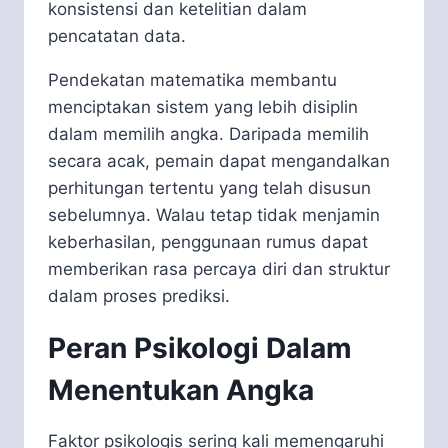
konsistensi dan ketelitian dalam
pencatatan data.
Pendekatan matematika membantu
menciptakan sistem yang lebih disiplin
dalam memilih angka. Daripada memilih
secara acak, pemain dapat mengandalkan
perhitungan tertentu yang telah disusun
sebelumnya. Walau tetap tidak menjamin
keberhasilan, penggunaan rumus dapat
memberikan rasa percaya diri dan struktur
dalam proses prediksi.
Peran Psikologi Dalam
Menentukan Angka
Faktor psikologis sering kali memengaruhi