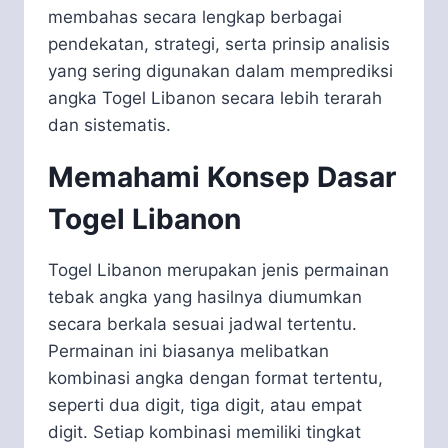
membahas secara lengkap berbagai
pendekatan, strategi, serta prinsip analisis
yang sering digunakan dalam memprediksi
angka Togel Libanon secara lebih terarah
dan sistematis.
Memahami Konsep Dasar
Togel Libanon
Togel Libanon merupakan jenis permainan
tebak angka yang hasilnya diumumkan
secara berkala sesuai jadwal tertentu.
Permainan ini biasanya melibatkan
kombinasi angka dengan format tertentu,
seperti dua digit, tiga digit, atau empat
digit. Setiap kombinasi memiliki tingkat