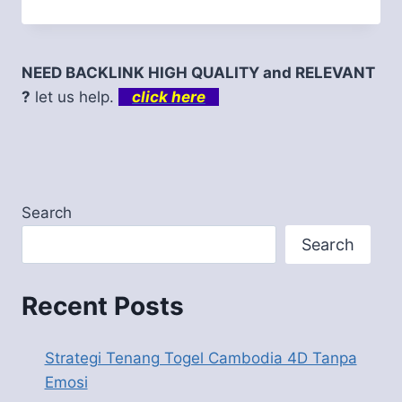
LENGKAP
PREDIKSI
ANGKA
TOGEL
NEED BACKLINK HIGH QUALITY and RELEVANT
LIBANON
?
let us help.
click here
AKURAT
Search
Search
Recent Posts
Strategi Tenang Togel Cambodia 4D Tanpa
Emosi