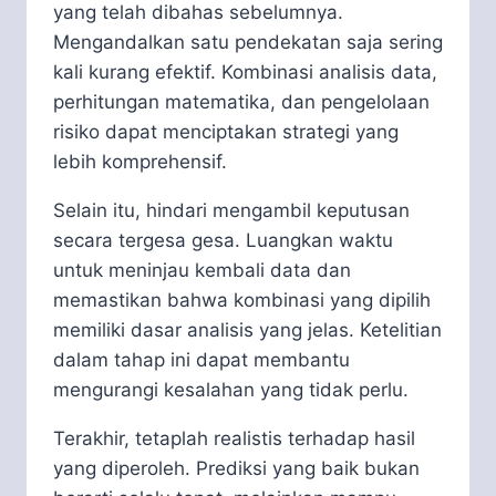
yang telah dibahas sebelumnya.
Mengandalkan satu pendekatan saja sering
kali kurang efektif. Kombinasi analisis data,
perhitungan matematika, dan pengelolaan
risiko dapat menciptakan strategi yang
lebih komprehensif.
Selain itu, hindari mengambil keputusan
secara tergesa gesa. Luangkan waktu
untuk meninjau kembali data dan
memastikan bahwa kombinasi yang dipilih
memiliki dasar analisis yang jelas. Ketelitian
dalam tahap ini dapat membantu
mengurangi kesalahan yang tidak perlu.
Terakhir, tetaplah realistis terhadap hasil
yang diperoleh. Prediksi yang baik bukan