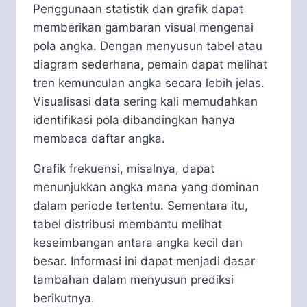
Penggunaan statistik dan grafik dapat
memberikan gambaran visual mengenai
pola angka. Dengan menyusun tabel atau
diagram sederhana, pemain dapat melihat
tren kemunculan angka secara lebih jelas.
Visualisasi data sering kali memudahkan
identifikasi pola dibandingkan hanya
membaca daftar angka.
Grafik frekuensi, misalnya, dapat
menunjukkan angka mana yang dominan
dalam periode tertentu. Sementara itu,
tabel distribusi membantu melihat
keseimbangan antara angka kecil dan
besar. Informasi ini dapat menjadi dasar
tambahan dalam menyusun prediksi
berikutnya.