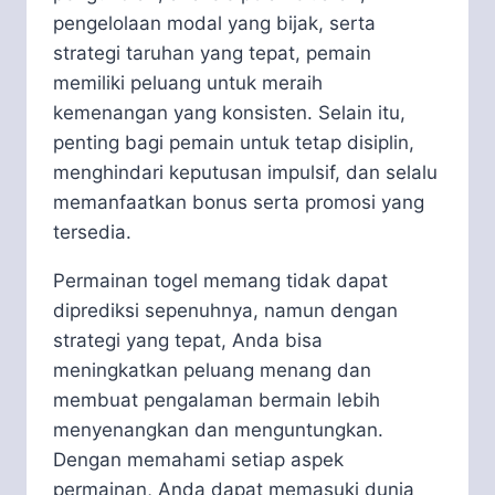
pengelolaan modal yang bijak, serta
strategi taruhan yang tepat, pemain
memiliki peluang untuk meraih
kemenangan yang konsisten. Selain itu,
penting bagi pemain untuk tetap disiplin,
menghindari keputusan impulsif, dan selalu
memanfaatkan bonus serta promosi yang
tersedia.
Permainan togel memang tidak dapat
diprediksi sepenuhnya, namun dengan
strategi yang tepat, Anda bisa
meningkatkan peluang menang dan
membuat pengalaman bermain lebih
menyenangkan dan menguntungkan.
Dengan memahami setiap aspek
permainan, Anda dapat memasuki dunia