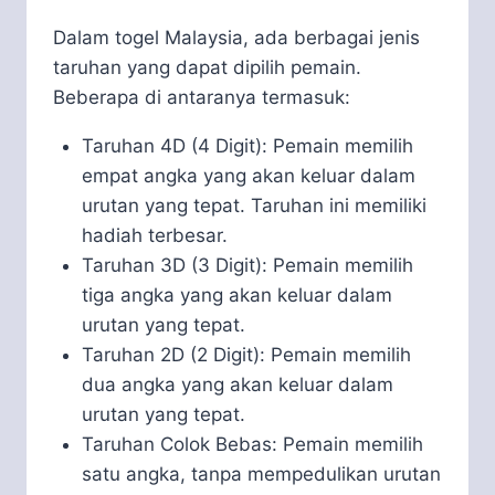
Dalam togel Malaysia, ada berbagai jenis
taruhan yang dapat dipilih pemain.
Beberapa di antaranya termasuk:
Taruhan 4D (4 Digit): Pemain memilih
empat angka yang akan keluar dalam
urutan yang tepat. Taruhan ini memiliki
hadiah terbesar.
Taruhan 3D (3 Digit): Pemain memilih
tiga angka yang akan keluar dalam
urutan yang tepat.
Taruhan 2D (2 Digit): Pemain memilih
dua angka yang akan keluar dalam
urutan yang tepat.
Taruhan Colok Bebas: Pemain memilih
satu angka, tanpa mempedulikan urutan