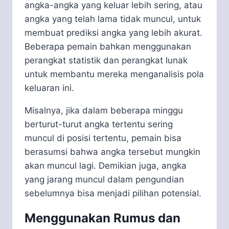
angka-angka yang keluar lebih sering, atau
angka yang telah lama tidak muncul, untuk
membuat prediksi angka yang lebih akurat.
Beberapa pemain bahkan menggunakan
perangkat statistik dan perangkat lunak
untuk membantu mereka menganalisis pola
keluaran ini.
Misalnya, jika dalam beberapa minggu
berturut-turut angka tertentu sering
muncul di posisi tertentu, pemain bisa
berasumsi bahwa angka tersebut mungkin
akan muncul lagi. Demikian juga, angka
yang jarang muncul dalam pengundian
sebelumnya bisa menjadi pilihan potensial.
Menggunakan Rumus dan