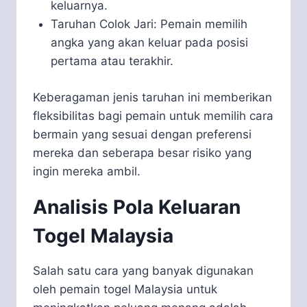
keluarnya.
Taruhan Colok Jari: Pemain memilih
angka yang akan keluar pada posisi
pertama atau terakhir.
Keberagaman jenis taruhan ini memberikan
fleksibilitas bagi pemain untuk memilih cara
bermain yang sesuai dengan preferensi
mereka dan seberapa besar risiko yang
ingin mereka ambil.
Analisis Pola Keluaran
Togel Malaysia
Salah satu cara yang banyak digunakan
oleh pemain togel Malaysia untuk