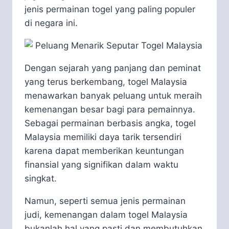
jenis permainan togel yang paling populer
di negara ini.
Dengan sejarah yang panjang dan peminat
yang terus berkembang, togel Malaysia
menawarkan banyak peluang untuk meraih
kemenangan besar bagi para pemainnya.
Sebagai permainan berbasis angka, togel
Malaysia memiliki daya tarik tersendiri
karena dapat memberikan keuntungan
finansial yang signifikan dalam waktu
singkat.
Namun, seperti semua jenis permainan
judi, kemenangan dalam togel Malaysia
bukanlah hal yang pasti dan membutuhkan