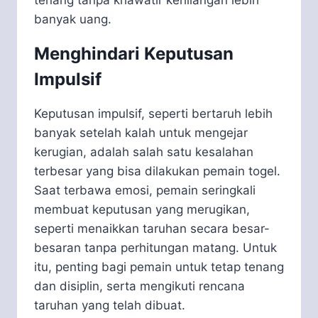
banyak uang.
Menghindari Keputusan
Impulsif
Keputusan impulsif, seperti bertaruh lebih
banyak setelah kalah untuk mengejar
kerugian, adalah salah satu kesalahan
terbesar yang bisa dilakukan pemain togel.
Saat terbawa emosi, pemain seringkali
membuat keputusan yang merugikan,
seperti menaikkan taruhan secara besar-
besaran tanpa perhitungan matang. Untuk
itu, penting bagi pemain untuk tetap tenang
dan disiplin, serta mengikuti rencana
taruhan yang telah dibuat.