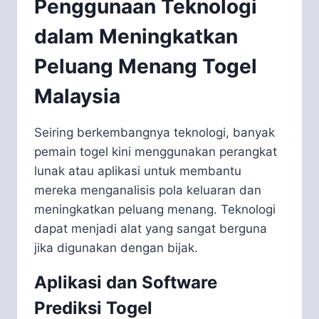
Penggunaan Teknologi
dalam Meningkatkan
Peluang Menang Togel
Malaysia
Seiring berkembangnya teknologi, banyak
pemain togel kini menggunakan perangkat
lunak atau aplikasi untuk membantu
mereka menganalisis pola keluaran dan
meningkatkan peluang menang. Teknologi
dapat menjadi alat yang sangat berguna
jika digunakan dengan bijak.
Aplikasi dan Software
Prediksi Togel