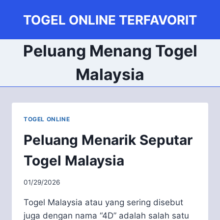
Skip
TOGEL ONLINE TERFAVORIT
to
content
Peluang Menang Togel
Malaysia
TOGEL ONLINE
Peluang Menarik Seputar
Togel Malaysia
01/29/2026
Togel Malaysia atau yang sering disebut
juga dengan nama “4D” adalah salah satu