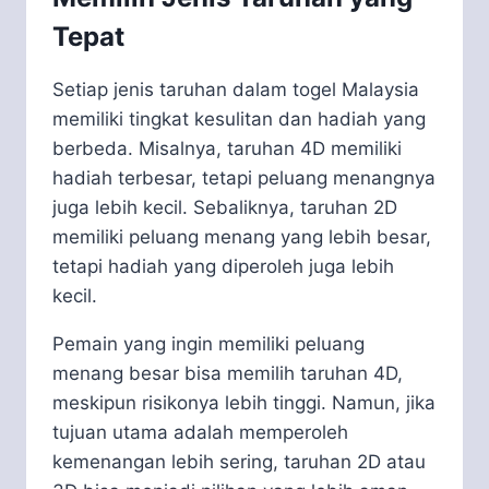
Tepat
Setiap jenis taruhan dalam togel Malaysia
memiliki tingkat kesulitan dan hadiah yang
berbeda. Misalnya, taruhan 4D memiliki
hadiah terbesar, tetapi peluang menangnya
juga lebih kecil. Sebaliknya, taruhan 2D
memiliki peluang menang yang lebih besar,
tetapi hadiah yang diperoleh juga lebih
kecil.
Pemain yang ingin memiliki peluang
menang besar bisa memilih taruhan 4D,
meskipun risikonya lebih tinggi. Namun, jika
tujuan utama adalah memperoleh
kemenangan lebih sering, taruhan 2D atau