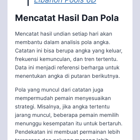
Mencatat Hasil Dan Pola
Mencatat hasil undian setiap hari akan
membantu dalam analisis pola angka.
Catatan ini bisa berupa angka yang keluar,
frekuensi kemunculan, dan tren tertentu.
Data ini menjadi referensi berharga untuk
menentukan angka di putaran berikutnya.
Pola yang muncul dari catatan juga
mempermudah pemain menyesuaikan
strategi. Misalnya, jika angka tertentu
jarang muncul, beberapa pemain memilih
menunggu kesempatan itu untuk bertaruh.
Pendekatan ini membuat permainan lebih