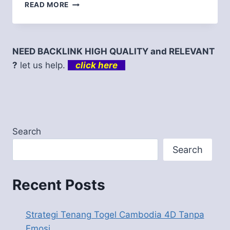
PANDUAN
READ MORE
PRAKTIS
BERMAIN
ANGKA
2D
NEED BACKLINK HIGH QUALITY and RELEVANT
DI
?
let us help.
click here
TOGEL
HONGKONG
Search
Search
Recent Posts
Strategi Tenang Togel Cambodia 4D Tanpa
Emosi