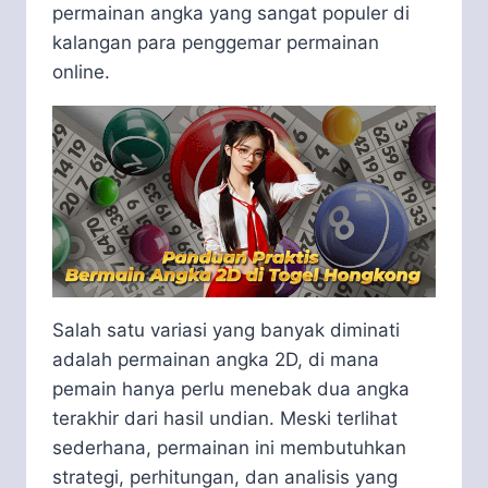
permainan angka yang sangat populer di
kalangan para penggemar permainan
online.
Salah satu variasi yang banyak diminati
adalah permainan angka 2D, di mana
pemain hanya perlu menebak dua angka
terakhir dari hasil undian. Meski terlihat
sederhana, permainan ini membutuhkan
strategi, perhitungan, dan analisis yang