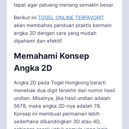
tepat agar peluang menang semakin besar.
Berikut ini
TOGEL ONLINE TERFAVORIT
akan membahas panduan praktis bermain
angka 2D dengan cara yang mudah
dipahami dan efektif.
Memahami Konsep
Angka 2D
Angka 2D pada Togel Hongkong berarti
menebak dua digit terakhir dari nomor hasil
undian. Misalnya, jika hasil undian adalah
5678, maka angka 2D-nya adalah 78.
Konsep ini membuat permainan lebih
sederhana dibandingkan 3D atau 4D,