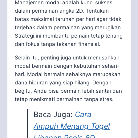
Manajemen modal adalah kunci sukses
dalam permainan angka 2D. Tentukan
batas maksimal taruhan per hari agar tidak
terjebak dalam permainan yang merugikan.
Strategi ini membantu pemain tetap tenang
dan fokus tanpa tekanan finansial.
Selain itu, penting juga untuk memisahkan
modal bermain dengan kebutuhan sehari-
hari. Modal bermain sebaiknya merupakan
dana hiburan yang siap hilang. Dengan
begitu, Anda bisa bermain lebih santai dan
tetap menikmati permainan tanpa stres.
Baca Juga:
Cara
Ampuh Menang Togel
Libanon Pools 6D