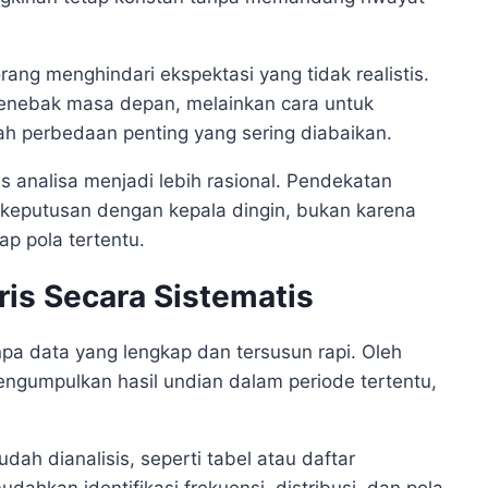
g menghindari ekspektasi yang tidak realistis.
enebak masa depan, melainkan cara untuk
lah perbedaan penting yang sering diabaikan.
s analisa menjadi lebih rasional. Pendekatan
eputusan dengan kepala dingin, bukan karena
p pola tertentu.
is Secara Sistematis
pa data yang lengkap dan tersusun rapi. Oleh
mengumpulkan hasil undian dalam periode tertentu,
ah dianalisis, seperti tabel atau daftar
ahkan identifikasi frekuensi, distribusi, dan pola