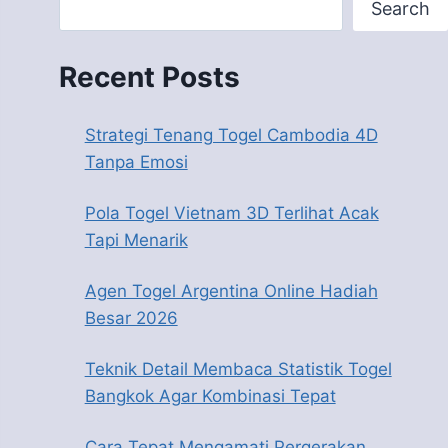
Search
Recent Posts
Strategi Tenang Togel Cambodia 4D
Tanpa Emosi
Pola Togel Vietnam 3D Terlihat Acak
Tapi Menarik
Agen Togel Argentina Online Hadiah
Besar 2026
Teknik Detail Membaca Statistik Togel
Bangkok Agar Kombinasi Tepat
Cara Tepat Mengamati Pergerakan