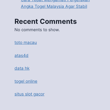
Angka Togel Malaysia Agar Stabil
Recent Comments
No comments to show.
toto macau
atas4d
data hk
togel online
situs slot gacor