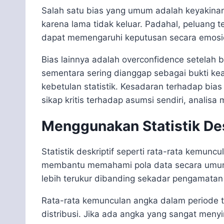
Salah satu bias yang umum adalah keyakina
karena lama tidak keluar. Padahal, peluang t
dapat memengaruhi keputusan secara emosi
Bias lainnya adalah overconfidence setelah b
sementara sering dianggap sebagai bukti ke
kebetulan statistik. Kesadaran terhadap bia
sikap kritis terhadap asumsi sendiri, analisa
Menggunakan Statistik Des
Statistik deskriptif seperti rata-rata kemuncu
membantu memahami pola data secara umum
lebih terukur dibanding sekadar pengamatan
Rata-rata kemunculan angka dalam periode 
distribusi. Jika ada angka yang sangat menyi