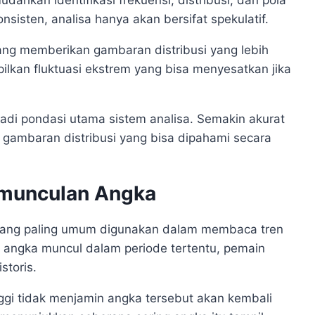
sisten, analisa hanya akan bersifat spekulatif.
ng memberikan gambaran distribusi yang lebih
ilkan fluktuasi ekstrem yang bisa menyesatkan jika
di pondasi utama sistem analisa. Semakin akurat
s gambaran distribusi yang bisa dipahami secara
emunculan Angka
 yang paling umum digunakan dalam membaca tren
 angka muncul dalam periode tertentu, pemain
storis.
ggi tidak menjamin angka tersebut akan kembali