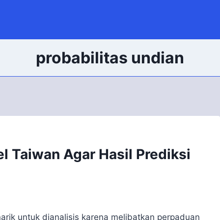
probabilitas undian
 Taiwan Agar Hasil Prediksi
rik untuk dianalisis karena melibatkan perpaduan