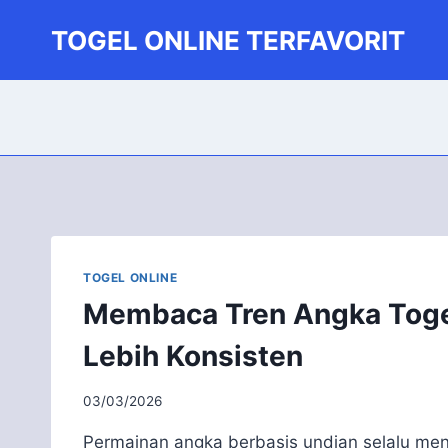
Skip
TOGEL ONLINE TERFAVORIT
to
content
TOGEL ONLINE
Membaca Tren Angka Togel
Lebih Konsisten
03/03/2026
Permainan angka berbasis undian selalu mena