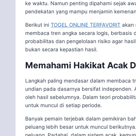
ke waktu. Namun penting dipahami sejak awa
pendekatan yang mampu menjamin kemenang
Berikut ini
TOGEL ONLINE TERFAVORIT
akan 
membaca tren angka secara logis, berbasi
probabilitas dan pengelolaan risiko agar hasi
bukan secara kepastian hasil.
Memahami Hakikat Acak Da
Langkah paling mendasar dalam membaca tr
undian pada dasarnya bersifat independen. Ar
oleh hasil sebelumnya. Dalam teori probabili
untuk muncul di setiap periode.
Banyak pemain terjebak dalam pemikiran bah
peluang lebih besar untuk muncul berikutnya. 
peluang. Padahal, dalam sistem acak, kemu