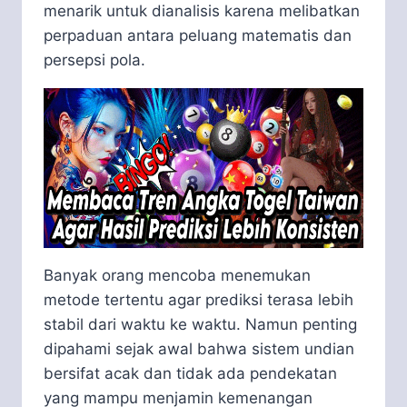
menarik untuk dianalisis karena melibatkan
perpaduan antara peluang matematis dan
persepsi pola.
Banyak orang mencoba menemukan
metode tertentu agar prediksi terasa lebih
stabil dari waktu ke waktu. Namun penting
dipahami sejak awal bahwa sistem undian
bersifat acak dan tidak ada pendekatan
yang mampu menjamin kemenangan