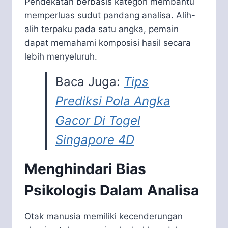
Pendekatan berbasis kategori membantu
memperluas sudut pandang analisa. Alih-
alih terpaku pada satu angka, pemain
dapat memahami komposisi hasil secara
lebih menyeluruh.
Baca Juga:
Tips
Prediksi Pola Angka
Gacor Di Togel
Singapore 4D
Menghindari Bias
Psikologis Dalam Analisa
Otak manusia memiliki kecenderungan