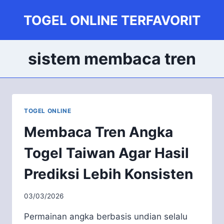
Skip
TOGEL ONLINE TERFAVORIT
to
content
sistem membaca tren
TOGEL ONLINE
Membaca Tren Angka
Togel Taiwan Agar Hasil
Prediksi Lebih Konsisten
03/03/2026
Permainan angka berbasis undian selalu