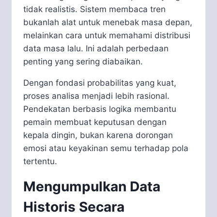
tidak realistis. Sistem membaca tren
bukanlah alat untuk menebak masa depan,
melainkan cara untuk memahami distribusi
data masa lalu. Ini adalah perbedaan
penting yang sering diabaikan.
Dengan fondasi probabilitas yang kuat,
proses analisa menjadi lebih rasional.
Pendekatan berbasis logika membantu
pemain membuat keputusan dengan
kepala dingin, bukan karena dorongan
emosi atau keyakinan semu terhadap pola
tertentu.
Mengumpulkan Data
Historis Secara