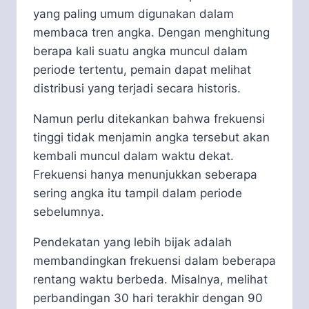
yang paling umum digunakan dalam
membaca tren angka. Dengan menghitung
berapa kali suatu angka muncul dalam
periode tertentu, pemain dapat melihat
distribusi yang terjadi secara historis.
Namun perlu ditekankan bahwa frekuensi
tinggi tidak menjamin angka tersebut akan
kembali muncul dalam waktu dekat.
Frekuensi hanya menunjukkan seberapa
sering angka itu tampil dalam periode
sebelumnya.
Pendekatan yang lebih bijak adalah
membandingkan frekuensi dalam beberapa
rentang waktu berbeda. Misalnya, melihat
perbandingan 30 hari terakhir dengan 90