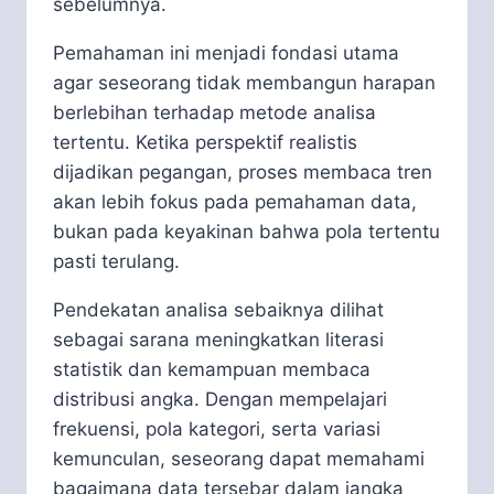
sebelumnya.
Pemahaman ini menjadi fondasi utama
agar seseorang tidak membangun harapan
berlebihan terhadap metode analisa
tertentu. Ketika perspektif realistis
dijadikan pegangan, proses membaca tren
akan lebih fokus pada pemahaman data,
bukan pada keyakinan bahwa pola tertentu
pasti terulang.
Pendekatan analisa sebaiknya dilihat
sebagai sarana meningkatkan literasi
statistik dan kemampuan membaca
distribusi angka. Dengan mempelajari
frekuensi, pola kategori, serta variasi
kemunculan, seseorang dapat memahami
bagaimana data tersebar dalam jangka