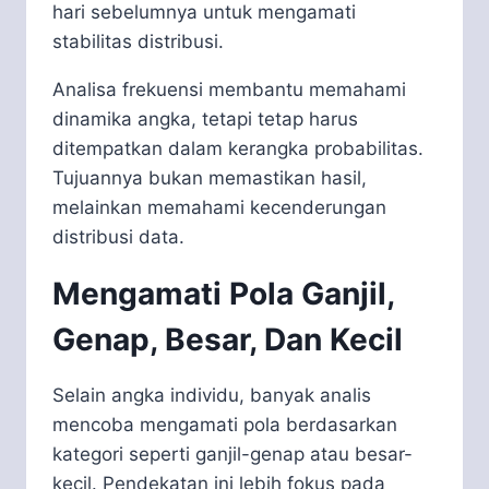
hari sebelumnya untuk mengamati
stabilitas distribusi.
Analisa frekuensi membantu memahami
dinamika angka, tetapi tetap harus
ditempatkan dalam kerangka probabilitas.
Tujuannya bukan memastikan hasil,
melainkan memahami kecenderungan
distribusi data.
Mengamati Pola Ganjil,
Genap, Besar, Dan Kecil
Selain angka individu, banyak analis
mencoba mengamati pola berdasarkan
kategori seperti ganjil-genap atau besar-
kecil. Pendekatan ini lebih fokus pada