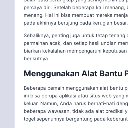
percaya diri. Setelah beberapa kali menang,
menang. Hal ini bisa membuat mereka menjad
pada akhirnya berujung pada kerugian besar.
Sebaliknya, penting juga untuk tetap tenang 
permainan acak, dan setiap hasil undian mem
biarkan kekalahan mempengaruhi keputusan
berikutnya.
Menggunakan Alat Bantu P
Beberapa pemain menggunakan alat bantu pred
ini bisa berupa aplikasi atau situs web yan
keluar. Namun, Anda harus berhati-hati deng
beberapa wawasan, tidak ada alat prediksi 
togel sepenuhnya bergantung pada keberun