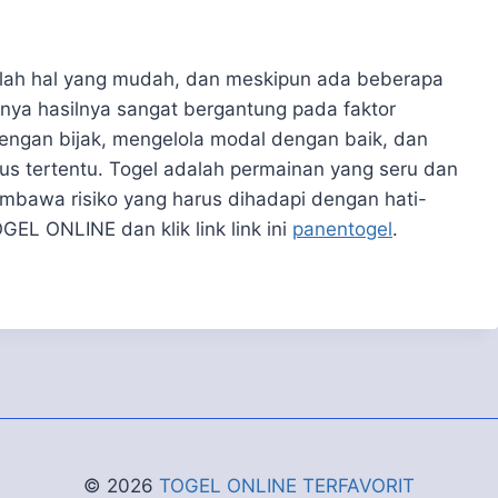
lah hal yang mudah, dan meskipun ada beberapa
rnya hasilnya sangat bergantung pada faktor
dengan bijak, mengelola modal dengan baik, dan
mus tertentu. Togel adalah permainan yang seru dan
mbawa risiko yang harus dihadapi dengan hati-
OGEL ONLINE dan klik link link ini
panentogel
.
© 2026
TOGEL ONLINE TERFAVORIT