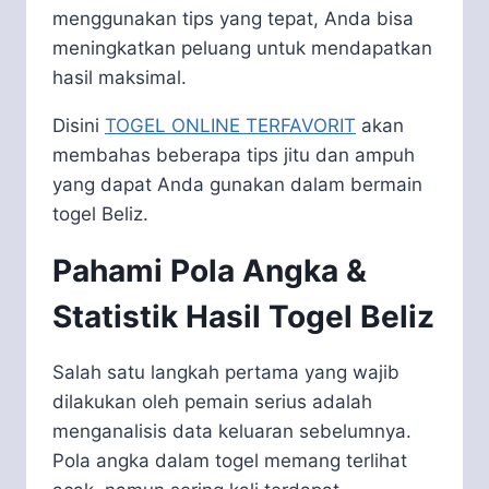
menggunakan tips yang tepat, Anda bisa
meningkatkan peluang untuk mendapatkan
hasil maksimal.
Disini
TOGEL ONLINE TERFAVORIT
akan
membahas beberapa tips jitu dan ampuh
yang dapat Anda gunakan dalam bermain
togel Beliz.
Pahami Pola Angka &
Statistik Hasil Togel Beliz
Salah satu langkah pertama yang wajib
dilakukan oleh pemain serius adalah
menganalisis data keluaran sebelumnya.
Pola angka dalam togel memang terlihat