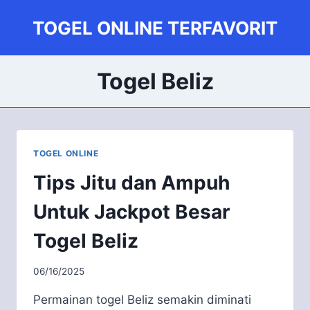
Skip
TOGEL ONLINE TERFAVORIT
to
content
Togel Beliz
TOGEL ONLINE
Tips Jitu dan Ampuh
Untuk Jackpot Besar
Togel Beliz
06/16/2025
Permainan togel Beliz semakin diminati