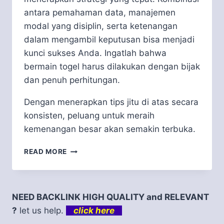
antara pemahaman data, manajemen
modal yang disiplin, serta ketenangan
dalam mengambil keputusan bisa menjadi
kunci sukses Anda. Ingatlah bahwa
bermain togel harus dilakukan dengan bijak
dan penuh perhitungan.
Dengan menerapkan tips jitu di atas secara
konsisten, peluang untuk meraih
kemenangan besar akan semakin terbuka.
TIPS
READ MORE
JITU
DAN
AMPUH
UNTUK
NEED BACKLINK HIGH QUALITY and RELEVANT
JACKPOT
?
let us help.
click here
BESAR
TOGEL