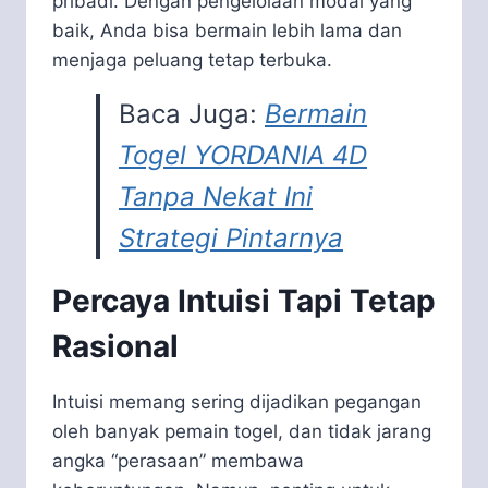
pribadi. Dengan pengelolaan modal yang
baik, Anda bisa bermain lebih lama dan
menjaga peluang tetap terbuka.
Baca Juga:
Bermain
Togel YORDANIA 4D
Tanpa Nekat Ini
Strategi Pintarnya
Percaya Intuisi Tapi Tetap
Rasional
Intuisi memang sering dijadikan pegangan
oleh banyak pemain togel, dan tidak jarang
angka “perasaan” membawa