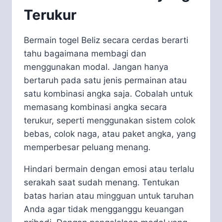
Terukur
Bermain togel Beliz secara cerdas berarti
tahu bagaimana membagi dan
menggunakan modal. Jangan hanya
bertaruh pada satu jenis permainan atau
satu kombinasi angka saja. Cobalah untuk
memasang kombinasi angka secara
terukur, seperti menggunakan sistem colok
bebas, colok naga, atau paket angka, yang
memperbesar peluang menang.
Hindari bermain dengan emosi atau terlalu
serakah saat sudah menang. Tentukan
batas harian atau mingguan untuk taruhan
Anda agar tidak mengganggu keuangan