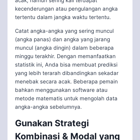
acak, namun sering kali terdapat
kecenderungan atau pengulangan angka
tertentu dalam jangka waktu tertentu.
Catat angka-angka yang sering muncul
(angka panas) dan angka yang jarang
muncul (angka dingin) dalam beberapa
minggu terakhir. Dengan memanfaatkan
statistik ini, Anda bisa membuat prediksi
yang lebih terarah dibandingkan sekadar
menebak secara acak. Beberapa pemain
bahkan menggunakan software atau
metode matematis untuk mengolah data
angka-angka sebelumnya.
Gunakan Strategi
Kombinasi & Modal yang