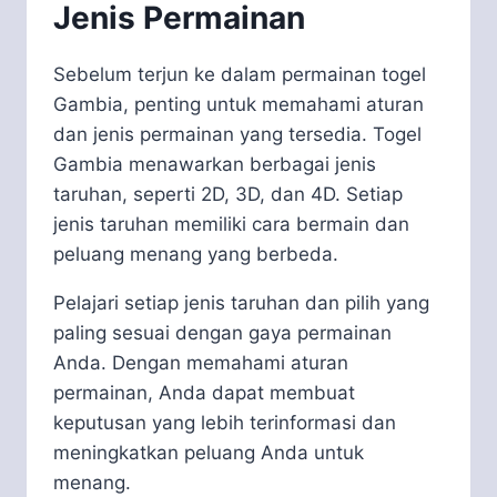
Jenis Permainan
Sebelum terjun ke dalam permainan togel
Gambia, penting untuk memahami aturan
dan jenis permainan yang tersedia. Togel
Gambia menawarkan berbagai jenis
taruhan, seperti 2D, 3D, dan 4D. Setiap
jenis taruhan memiliki cara bermain dan
peluang menang yang berbeda.
Pelajari setiap jenis taruhan dan pilih yang
paling sesuai dengan gaya permainan
Anda. Dengan memahami aturan
permainan, Anda dapat membuat
keputusan yang lebih terinformasi dan
meningkatkan peluang Anda untuk
menang.