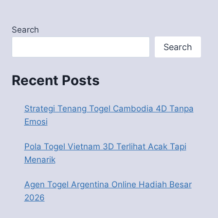
Search
Search
Recent Posts
Strategi Tenang Togel Cambodia 4D Tanpa
Emosi
Pola Togel Vietnam 3D Terlihat Acak Tapi
Menarik
Agen Togel Argentina Online Hadiah Besar
2026