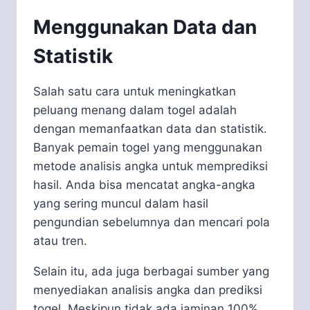
Menggunakan Data dan
Statistik
Salah satu cara untuk meningkatkan
peluang menang dalam togel adalah
dengan memanfaatkan data dan statistik.
Banyak pemain togel yang menggunakan
metode analisis angka untuk memprediksi
hasil. Anda bisa mencatat angka-angka
yang sering muncul dalam hasil
pengundian sebelumnya dan mencari pola
atau tren.
Selain itu, ada juga berbagai sumber yang
menyediakan analisis angka dan prediksi
togel. Meskipun tidak ada jaminan 100%