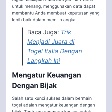
untuk menang, menggunakan data dapat
membantu Anda membuat keputusan yang
lebih baik dalam memilih angka.
Baca Juga:
Trik
Menjadi Juara di
Togel Italia Dengan
Langkah Ini
Mengatur Keuangan
Dengan Bijak
Salah satu kunci sukses dalam bermain
togel adalah mengatur keuangan dengan
bijak. Tentukan anggaran khusus untuk