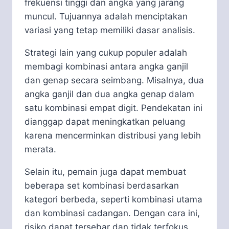
frekuensi tinggi dan angka yang jarang
muncul. Tujuannya adalah menciptakan
variasi yang tetap memiliki dasar analisis.
Strategi lain yang cukup populer adalah
membagi kombinasi antara angka ganjil
dan genap secara seimbang. Misalnya, dua
angka ganjil dan dua angka genap dalam
satu kombinasi empat digit. Pendekatan ini
dianggap dapat meningkatkan peluang
karena mencerminkan distribusi yang lebih
merata.
Selain itu, pemain juga dapat membuat
beberapa set kombinasi berdasarkan
kategori berbeda, seperti kombinasi utama
dan kombinasi cadangan. Dengan cara ini,
risiko dapat tersebar dan tidak terfokus