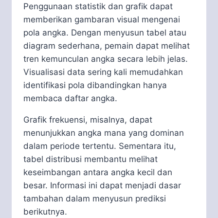
Penggunaan statistik dan grafik dapat
memberikan gambaran visual mengenai
pola angka. Dengan menyusun tabel atau
diagram sederhana, pemain dapat melihat
tren kemunculan angka secara lebih jelas.
Visualisasi data sering kali memudahkan
identifikasi pola dibandingkan hanya
membaca daftar angka.
Grafik frekuensi, misalnya, dapat
menunjukkan angka mana yang dominan
dalam periode tertentu. Sementara itu,
tabel distribusi membantu melihat
keseimbangan antara angka kecil dan
besar. Informasi ini dapat menjadi dasar
tambahan dalam menyusun prediksi
berikutnya.