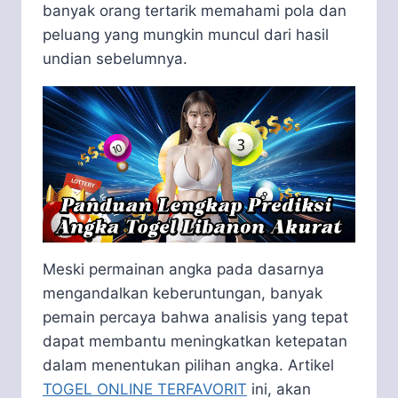
banyak orang tertarik memahami pola dan
peluang yang mungkin muncul dari hasil
undian sebelumnya.
Meski permainan angka pada dasarnya
mengandalkan keberuntungan, banyak
pemain percaya bahwa analisis yang tepat
dapat membantu meningkatkan ketepatan
dalam menentukan pilihan angka. Artikel
TOGEL ONLINE TERFAVORIT
ini, akan