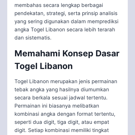
membahas secara lengkap berbagai
pendekatan, strategi, serta prinsip analisis
yang sering digunakan dalam memprediksi
angka Togel Libanon secara lebih terarah
dan sistematis.
Memahami Konsep Dasar
Togel Libanon
Togel Libanon merupakan jenis permainan
tebak angka yang hasilnya diumumkan
secara berkala sesuai jadwal tertentu.
Permainan ini biasanya melibatkan
kombinasi angka dengan format tertentu,
seperti dua digit, tiga digit, atau empat
digit. Setiap kombinasi memiliki tingkat