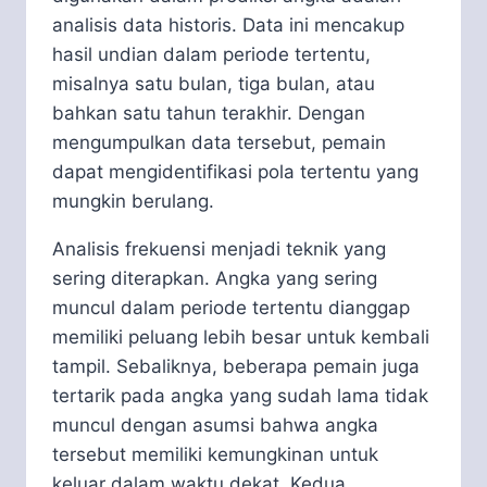
analisis data historis. Data ini mencakup
hasil undian dalam periode tertentu,
misalnya satu bulan, tiga bulan, atau
bahkan satu tahun terakhir. Dengan
mengumpulkan data tersebut, pemain
dapat mengidentifikasi pola tertentu yang
mungkin berulang.
Analisis frekuensi menjadi teknik yang
sering diterapkan. Angka yang sering
muncul dalam periode tertentu dianggap
memiliki peluang lebih besar untuk kembali
tampil. Sebaliknya, beberapa pemain juga
tertarik pada angka yang sudah lama tidak
muncul dengan asumsi bahwa angka
tersebut memiliki kemungkinan untuk
keluar dalam waktu dekat. Kedua