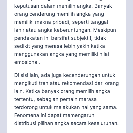
keputusan dalam memilih angka. Banyak
orang cenderung memilih angka yang
memiliki makna pribadi, seperti tanggal
lahir atau angka keberuntungan. Meskipun
pendekatan ini bersifat subjektif, tidak
sedikit yang merasa lebih yakin ketika
menggunakan angka yang memiliki nilai
emosional.
Di sisi lain, ada juga kecenderungan untuk
mengikuti tren atau rekomendasi dari orang
lain. Ketika banyak orang memilih angka
tertentu, sebagian pemain merasa
terdorong untuk melakukan hal yang sama.
Fenomena ini dapat memengaruhi
distribusi pilihan angka secara keseluruhan.