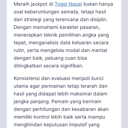
Meraih jackpot di
Togel Nepal
bukan hanya
soal keberuntungan semata, tetapi hasil
dari strategi yang terencana dan disiplin.
Dengan memahami karakter pasaran,
menerapkan teknik pemilihan angka yang
tepat, menganalisis data keluaran secara
rutin, serta mengelola modal dan mental
dengan baik, peluang cuan bisa
ditingkatkan secara signifikan.
Konsistensi dan evaluasi menjadi kunci
utama agar permainan tetap terarah dan
hasil yang didapat lebih maksimal dalam
jangka panjang. Pemain yang bermain
dengan perhitungan dan kesabaran akan
memiliki kontrol lebih baik serta mampu
menghindari keputusan impulsif yang