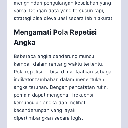
menghindari pengulangan kesalahan yang
sama. Dengan data yang tersusun rapi,
strategi bisa dievaluasi secara lebih akurat.
Mengamati Pola Repetisi
Angka
Beberapa angka cenderung muncul
kembali dalam rentang waktu tertentu.
Pola repetisi ini bisa dimanfaatkan sebagai
indikator tambahan dalam menentukan
angka taruhan. Dengan pencatatan rutin,
pemain dapat mengenali frekuensi
kemunculan angka dan melihat
kecenderungan yang layak
dipertimbangkan secara logis.