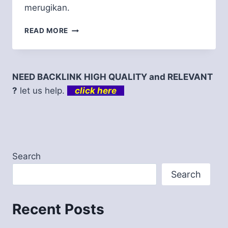
merugikan.
BOCORAN
READ MORE
TEKNIK
MUDAH
JACKPOT
DI
NEED BACKLINK HIGH QUALITY and RELEVANT
TOGEL
?
let us help.
click here
NEPAL
Search
Search
Recent Posts