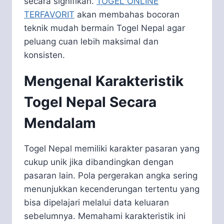
secara signifikan.
TOGEL ONLINE
TERFAVORIT
akan membahas bocoran
teknik mudah bermain Togel Nepal agar
peluang cuan lebih maksimal dan
konsisten.
Mengenal Karakteristik
Togel Nepal Secara
Mendalam
Togel Nepal memiliki karakter pasaran yang
cukup unik jika dibandingkan dengan
pasaran lain. Pola pergerakan angka sering
menunjukkan kecenderungan tertentu yang
bisa dipelajari melalui data keluaran
sebelumnya. Memahami karakteristik ini