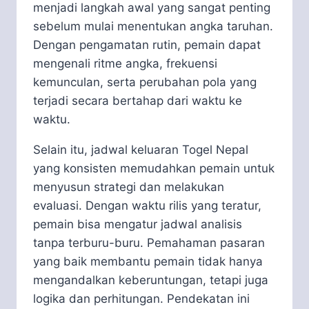
menjadi langkah awal yang sangat penting
sebelum mulai menentukan angka taruhan.
Dengan pengamatan rutin, pemain dapat
mengenali ritme angka, frekuensi
kemunculan, serta perubahan pola yang
terjadi secara bertahap dari waktu ke
waktu.
Selain itu, jadwal keluaran Togel Nepal
yang konsisten memudahkan pemain untuk
menyusun strategi dan melakukan
evaluasi. Dengan waktu rilis yang teratur,
pemain bisa mengatur jadwal analisis
tanpa terburu-buru. Pemahaman pasaran
yang baik membantu pemain tidak hanya
mengandalkan keberuntungan, tetapi juga
logika dan perhitungan. Pendekatan ini