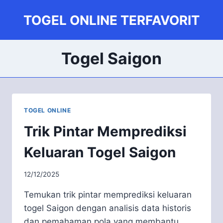
Skip
TOGEL ONLINE TERFAVORIT
to
content
Togel Saigon
TOGEL ONLINE
Trik Pintar Memprediksi
Keluaran Togel Saigon
12/12/2025
Temukan trik pintar memprediksi keluaran
togel Saigon dengan analisis data historis
dan pemahaman pola yang membantu