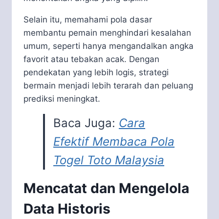
Selain itu, memahami pola dasar
membantu pemain menghindari kesalahan
umum, seperti hanya mengandalkan angka
favorit atau tebakan acak. Dengan
pendekatan yang lebih logis, strategi
bermain menjadi lebih terarah dan peluang
prediksi meningkat.
Baca Juga:
Cara
Efektif Membaca Pola
Togel Toto Malaysia
Mencatat dan Mengelola
Data Historis