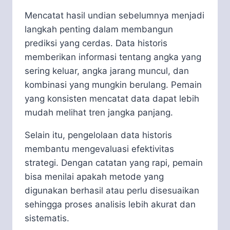
Mencatat hasil undian sebelumnya menjadi
langkah penting dalam membangun
prediksi yang cerdas. Data historis
memberikan informasi tentang angka yang
sering keluar, angka jarang muncul, dan
kombinasi yang mungkin berulang. Pemain
yang konsisten mencatat data dapat lebih
mudah melihat tren jangka panjang.
Selain itu, pengelolaan data historis
membantu mengevaluasi efektivitas
strategi. Dengan catatan yang rapi, pemain
bisa menilai apakah metode yang
digunakan berhasil atau perlu disesuaikan
sehingga proses analisis lebih akurat dan
sistematis.