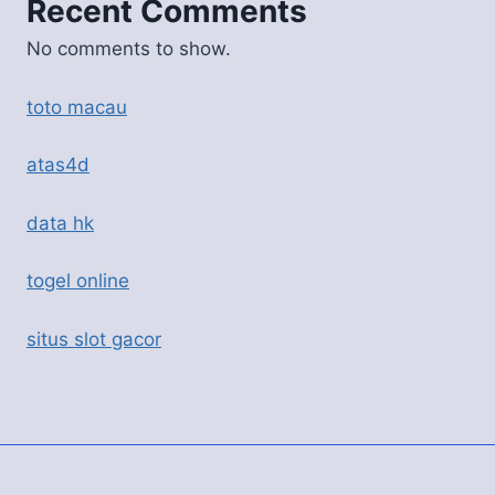
Recent Comments
No comments to show.
toto macau
atas4d
data hk
togel online
situs slot gacor