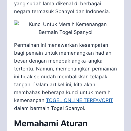
yang sudah lama dikenal di berbagai
negara termasuk Spanyol dan Indonesia.
Permainan ini menawarkan kesempatan
bagi pemain untuk memenangkan hadiah
besar dengan menebak angka-angka
tertentu. Namun, memenangkan permainan
ini tidak semudah membalikkan telapak
tangan. Dalam artikel ini, kita akan
membahas beberapa kunci untuk meraih
kemenangan
TOGEL ONLINE TERFAVORIT
dalam bermain Togel Spanyol.
Memahami Aturan