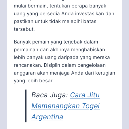
mulai bermain, tentukan berapa banyak
uang yang bersedia Anda investasikan dan
pastikan untuk tidak melebihi batas
tersebut.
Banyak pemain yang terjebak dalam
permainan dan akhirnya menghabiskan
lebih banyak uang daripada yang mereka
rencanakan. Disiplin dalam pengelolaan
anggaran akan menjaga Anda dari kerugian
yang lebih besar.
Baca Juga:
Cara Jitu
Memenangkan Togel
Argentina