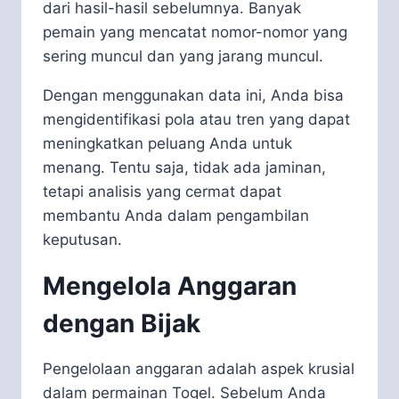
dari hasil-hasil sebelumnya. Banyak
pemain yang mencatat nomor-nomor yang
sering muncul dan yang jarang muncul.
Dengan menggunakan data ini, Anda bisa
mengidentifikasi pola atau tren yang dapat
meningkatkan peluang Anda untuk
menang. Tentu saja, tidak ada jaminan,
tetapi analisis yang cermat dapat
membantu Anda dalam pengambilan
keputusan.
Mengelola Anggaran
dengan Bijak
Pengelolaan anggaran adalah aspek krusial
dalam permainan Togel. Sebelum Anda