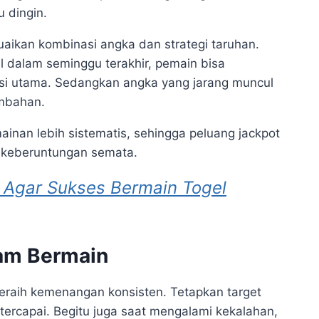
 dingin.
aikan kombinasi angka dan strategi taruhan.
ul dalam seminggu terakhir, pemain bisa
i utama. Sedangkan angka yang jarang muncul
ambahan.
inan lebih sistematis, sehingga peluang jackpot
n keberuntungan semata.
u Agar Sukses Bermain Togel
lam Bermain
meraih kemenangan konsisten. Tetapkan target
tercapai. Begitu juga saat mengalami kekalahan,