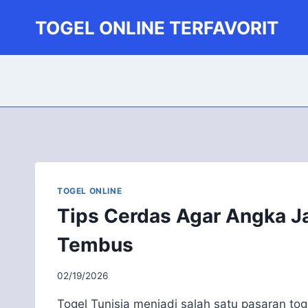
Skip
TOGEL ONLINE TERFAVORIT
to
content
TOGEL ONLINE
Tips Cerdas Agar Angka Ja
Tembus
02/19/2026
Togel Tunisia menjadi salah satu pasaran to