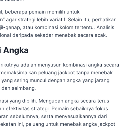
l, beberapa pemain memilih untuk
gar strategi lebih variatif. Selain itu, perhatikan
il-genap, atau kombinasi kolom tertentu. Analisis
ional daripada sekadar menebak secara acak.
i Angka
erikutnya adalah menyusun kombinasi angka secara
memaksimalkan peluang jackpot tanpa menebak
yang sering muncul dengan angka yang jarang
f dan seimbang.
asi yang dipilih. Mengubah angka secara terus-
n efektivitas strategi. Pemain sebaiknya fokus
aran sebelumnya, serta menyesuaikannya dari
dekatan ini, peluang untuk menebak angka jackpot