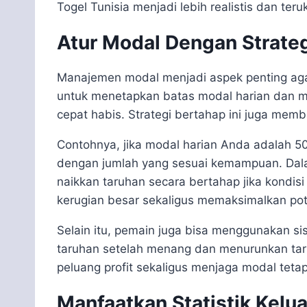
Togel Tunisia menjadi lebih realistis dan teruk
Atur Modal Dengan Strate
Manajemen modal menjadi aspek penting agar 
untuk menetapkan batas modal harian dan m
cepat habis. Strategi bertahap ini juga mem
Contohnya, jika modal harian Anda adalah 5
dengan jumlah yang sesuai kemampuan. Dalam
naikkan taruhan secara bertahap jika kondis
kerugian besar sekaligus memaksimalkan po
Selain itu, pemain juga bisa menggunakan sis
taruhan setelah menang dan menurunkan taru
peluang profit sekaligus menjaga modal teta
Manfaatkan Statistik Kelu