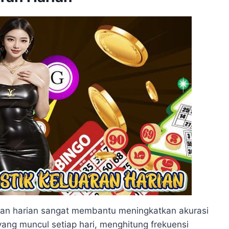
an harian sangat membantu meningkatkan akurasi
ang muncul setiap hari, menghitung frekuensi