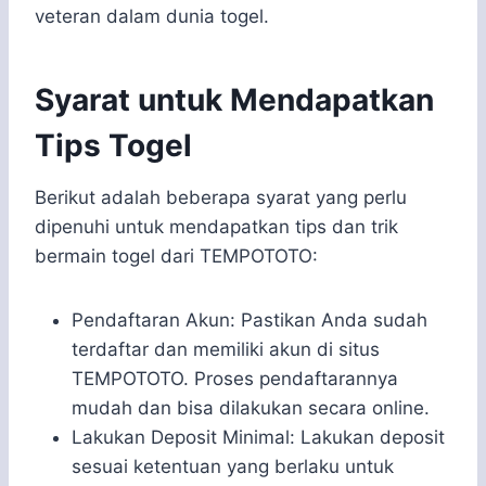
veteran dalam dunia togel.
Syarat untuk Mendapatkan
Tips Togel
Berikut adalah beberapa syarat yang perlu
dipenuhi untuk mendapatkan tips dan trik
bermain togel dari TEMPOTOTO:
Pendaftaran Akun: Pastikan Anda sudah
terdaftar dan memiliki akun di situs
TEMPOTOTO. Proses pendaftarannya
mudah dan bisa dilakukan secara online.
Lakukan Deposit Minimal: Lakukan deposit
sesuai ketentuan yang berlaku untuk