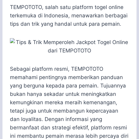
h
a
e
e
k
i
a
c
s
l
y
n
TEMPOTOTO, salah satu platform togel online
t
e
s
e
p
e
terkemuka di Indonesia, menawarkan berbagai
s
b
e
g
e
tips dan trik yang handal untuk para pemain.
A
o
n
r
p
o
g
a
p
k
e
m
r
Sebagai platform resmi, TEMPOTOTO
memahami pentingnya memberikan panduan
yang berguna kepada para pemain. Tujuannya
bukan hanya sekadar untuk meningkatkan
kemungkinan mereka meraih kemenangan,
tetapi juga untuk membangun kepercayaan
dan loyalitas. Dengan informasi yang
bermanfaat dan strategi efektif, platform resmi
ini membantu pemain merasa lebih percaya diri