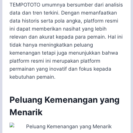
TEMPOTOTO umumnya bersumber dari analisis
data dan tren terkini. Dengan memanfaatkan
data historis serta pola angka, platform resmi
ini dapat memberikan nasihat yang lebih
relevan dan akurat kepada para pemain. Hal ini
tidak hanya meningkatkan peluang
kemenangan tetapi juga menunjukkan bahwa
platform resmi ini merupakan platform
permainan yang inovatif dan fokus kepada
kebutuhan pemain.
Peluang Kemenangan yang
Menarik