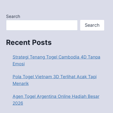
Search
Search
Recent Posts
Strategi Tenang Togel Cambodia 4D Tanpa
Emosi
Pola Togel Vietnam 3D Terlihat Acak Tapi
Menarik
Agen Togel Argentina Online Hadiah Besar
2026