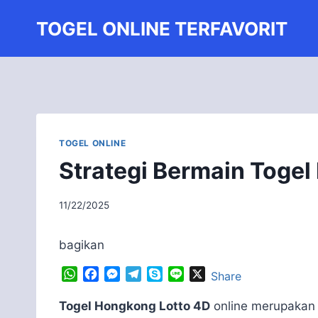
Skip
TOGEL ONLINE TERFAVORIT
to
content
TOGEL ONLINE
Strategi Bermain Toge
11/22/2025
bagikan
W
F
M
T
S
L
X
Share
h
a
e
e
k
i
a
c
s
l
y
n
Togel Hongkong Lotto 4D
online merupakan 