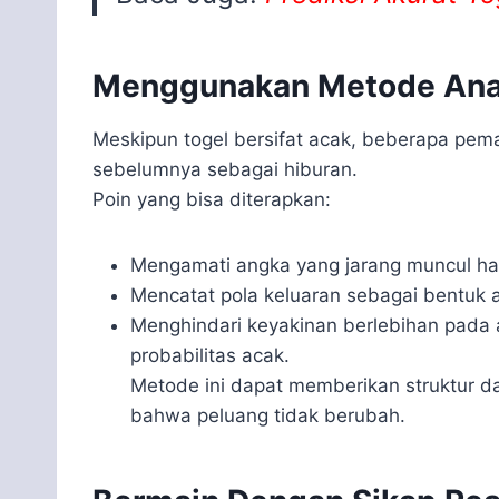
Menggunakan Metode Anal
Meskipun togel bersifat acak, beberapa pema
sebelumnya sebagai hiburan.
Poin yang bisa diterapkan:
Mengamati angka yang jarang muncul han
Mencatat pola keluaran sebagai bentuk an
Menghindari keyakinan berlebihan pada a
probabilitas acak.
Metode ini dapat memberikan struktur da
bahwa peluang tidak berubah.