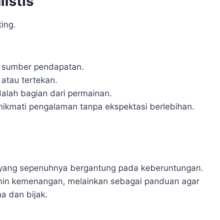
istis
ing.
n sumber pendapatan.
atau tertekan.
lah bagian dari permainan.
nikmati pengalaman tanpa ekspektasi berlebihan.
 yang sepenuhnya bergantung pada keberuntungan.
jamin kemenangan, melainkan sebagai panduan agar
a dan bijak.