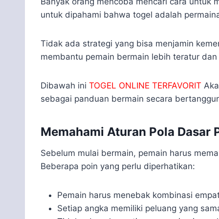
Banyak orang mencoba mencari cara untuk 
untuk dipahami bahwa togel adalah permain
Tidak ada strategi yang bisa menjamin keme
membantu pemain bermain lebih teratur dan 
Dibawah ini
TOGEL ONLINE TERFAVORIT
Akan
sebagai panduan bermain secara bertanggu
Memahami Aturan Pola Dasar 
Sebelum mulai bermain, pemain harus mema
Beberapa poin yang perlu diperhatikan:
Pemain harus menebak kombinasi empat 
Setiap angka memiliki peluang yang sam