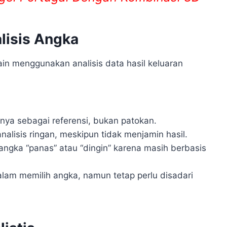
isis Angka
in menggunakan analisis data hasil keluaran
ya sebagai referensi, bukan patokan.
alisis ringan, meskipun tidak menjamin hasil.
ngka “panas” atau “dingin” karena masih berbasis
lam memilih angka, namun tetap perlu disadari