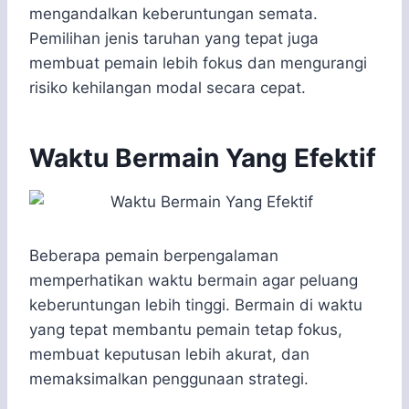
mengandalkan keberuntungan semata.
Pemilihan jenis taruhan yang tepat juga
membuat pemain lebih fokus dan mengurangi
risiko kehilangan modal secara cepat.
Waktu Bermain Yang Efektif
Beberapa pemain berpengalaman
memperhatikan waktu bermain agar peluang
keberuntungan lebih tinggi. Bermain di waktu
yang tepat membantu pemain tetap fokus,
membuat keputusan lebih akurat, dan
memaksimalkan penggunaan strategi.