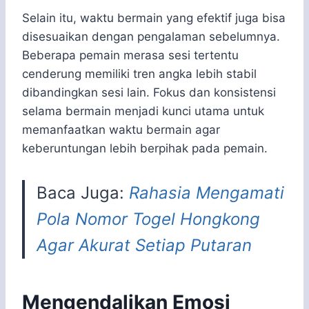
Selain itu, waktu bermain yang efektif juga bisa
disesuaikan dengan pengalaman sebelumnya.
Beberapa pemain merasa sesi tertentu
cenderung memiliki tren angka lebih stabil
dibandingkan sesi lain. Fokus dan konsistensi
selama bermain menjadi kunci utama untuk
memanfaatkan waktu bermain agar
keberuntungan lebih berpihak pada pemain.
Baca Juga:
Rahasia Mengamati
Pola Nomor Togel Hongkong
Agar Akurat Setiap Putaran
Mengendalikan Emosi