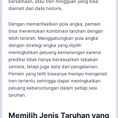
bersamaan, atau tren mingguan yang bisa
diamati dari data historis.
Dengan memanfaatkan pola angka, pemain
bisa menentukan kombinasi taruhan dengan
lebih terarah. Menggabungkan pola angka
dengan strategi angka yang dipilih
meningkatkan peluang kemenangan karena
prediksi tidak hanya berdasarkan tebakan
semata, tetapi juga data dan pengalaman.
Pemain yang teliti biasanya mampu mengenali
tren tertentu sehingga dapat meningkatkan
peluang keberuntungan dalam setiap sesi
taruhan.
Memilih Jenis Taruhan yang