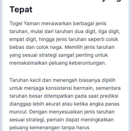
Tepat
Togel Yaman menawarkan berbagai jenis
taruhan, mulai dari taruhan dua digit, tiga digit,
empat digit, hingga jenis taruhan seperti colok
bebas dan colok naga. Memilih jenis taruhan
yang sesuai strategi sangat penting untuk
memaksimalkan peluang keberuntungan.
Taruhan kecil dan menengah biasanya dipilih
untuk menjaga konsistensi bermain, sementara
taruhan besar ditempatkan pada saat prediksi
dianggap lebih akurat atau ketika angka panas
muncul. Dengan menyesuaikan jenis taruhan
sesuai strategi, pemain dapat meningkatkan
peluang kemenangan tanpa harus