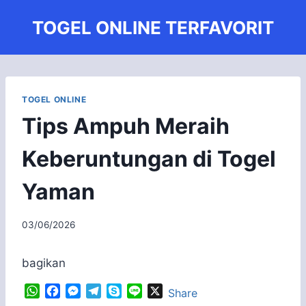
Skip
TOGEL ONLINE TERFAVORIT
to
content
TOGEL ONLINE
Tips Ampuh Meraih
Keberuntungan di Togel
Yaman
03/06/2026
bagikan
W
F
M
T
S
L
X
Share