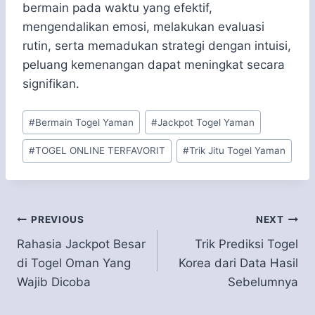
bermain pada waktu yang efektif,
mengendalikan emosi, melakukan evaluasi
rutin, serta memadukan strategi dengan intuisi,
peluang kemenangan dapat meningkat secara
signifikan.
Post
#
Bermain Togel Yaman
#
Jackpot Togel Yaman
Tags:
#
TOGEL ONLINE TERFAVORIT
#
Trik Jitu Togel Yaman
Post
PREVIOUS
NEXT
Rahasia Jackpot Besar
Trik Prediksi Togel
navigation
di Togel Oman Yang
Korea dari Data Hasil
Wajib Dicoba
Sebelumnya