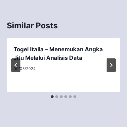
Similar Posts
Togel Italia – Menemukan Angka
Jitu Melalui Analisis Data
09/05/2024