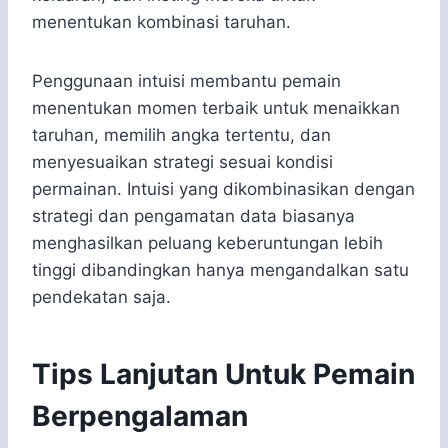
menentukan kombinasi taruhan.
Penggunaan intuisi membantu pemain
menentukan momen terbaik untuk menaikkan
taruhan, memilih angka tertentu, dan
menyesuaikan strategi sesuai kondisi
permainan. Intuisi yang dikombinasikan dengan
strategi dan pengamatan data biasanya
menghasilkan peluang keberuntungan lebih
tinggi dibandingkan hanya mengandalkan satu
pendekatan saja.
Tips Lanjutan Untuk Pemain
Berpengalaman