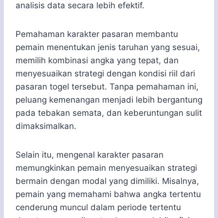
analisis data secara lebih efektif.
Pemahaman karakter pasaran membantu
pemain menentukan jenis taruhan yang sesuai,
memilih kombinasi angka yang tepat, dan
menyesuaikan strategi dengan kondisi riil dari
pasaran togel tersebut. Tanpa pemahaman ini,
peluang kemenangan menjadi lebih bergantung
pada tebakan semata, dan keberuntungan sulit
dimaksimalkan.
Selain itu, mengenal karakter pasaran
memungkinkan pemain menyesuaikan strategi
bermain dengan modal yang dimiliki. Misalnya,
pemain yang memahami bahwa angka tertentu
cenderung muncul dalam periode tertentu