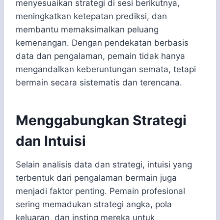
menyesuaikan strategi di sesi berikutnya,
meningkatkan ketepatan prediksi, dan
membantu memaksimalkan peluang
kemenangan. Dengan pendekatan berbasis
data dan pengalaman, pemain tidak hanya
mengandalkan keberuntungan semata, tetapi
bermain secara sistematis dan terencana.
Menggabungkan Strategi
dan Intuisi
Selain analisis data dan strategi, intuisi yang
terbentuk dari pengalaman bermain juga
menjadi faktor penting. Pemain profesional
sering memadukan strategi angka, pola
keluaran, dan insting mereka untuk