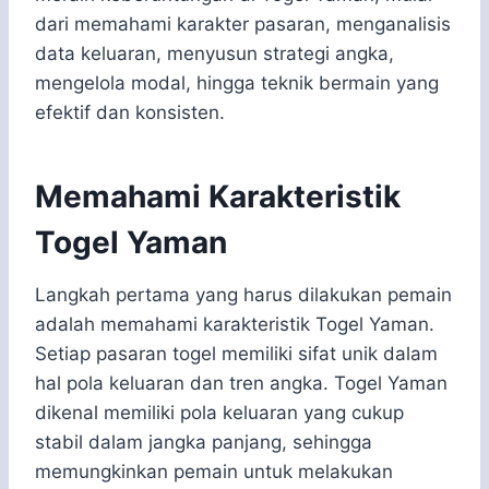
dari memahami karakter pasaran, menganalisis
data keluaran, menyusun strategi angka,
mengelola modal, hingga teknik bermain yang
efektif dan konsisten.
Memahami Karakteristik
Togel Yaman
Langkah pertama yang harus dilakukan pemain
adalah memahami karakteristik Togel Yaman.
Setiap pasaran togel memiliki sifat unik dalam
hal pola keluaran dan tren angka. Togel Yaman
dikenal memiliki pola keluaran yang cukup
stabil dalam jangka panjang, sehingga
memungkinkan pemain untuk melakukan