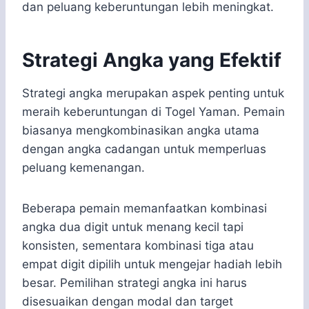
dan peluang keberuntungan lebih meningkat.
Strategi Angka yang Efektif
Strategi angka merupakan aspek penting untuk
meraih keberuntungan di Togel Yaman. Pemain
biasanya mengkombinasikan angka utama
dengan angka cadangan untuk memperluas
peluang kemenangan.
Beberapa pemain memanfaatkan kombinasi
angka dua digit untuk menang kecil tapi
konsisten, sementara kombinasi tiga atau
empat digit dipilih untuk mengejar hadiah lebih
besar. Pemilihan strategi angka ini harus
disesuaikan dengan modal dan target