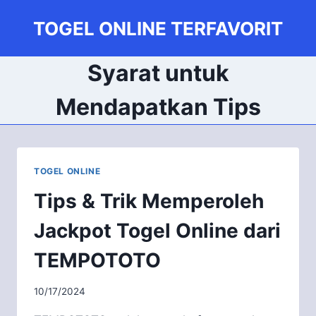
Skip
TOGEL ONLINE TERFAVORIT
to
content
Syarat untuk
Mendapatkan Tips
TOGEL ONLINE
Tips & Trik Memperoleh
Jackpot Togel Online dari
TEMPOTOTO
10/17/2024