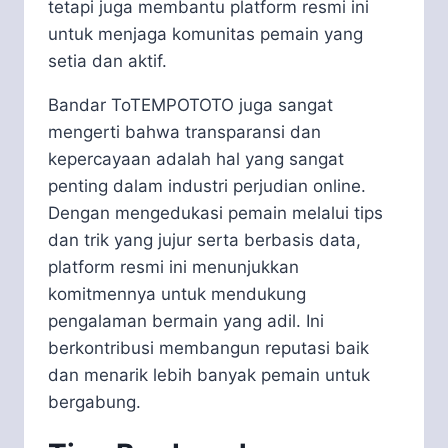
tetapi juga membantu platform resmi ini
untuk menjaga komunitas pemain yang
setia dan aktif.
Bandar ToTEMPOTOTO juga sangat
mengerti bahwa transparansi dan
kepercayaan adalah hal yang sangat
penting dalam industri perjudian online.
Dengan mengedukasi pemain melalui tips
dan trik yang jujur serta berbasis data,
platform resmi ini menunjukkan
komitmennya untuk mendukung
pengalaman bermain yang adil. Ini
berkontribusi membangun reputasi baik
dan menarik lebih banyak pemain untuk
bergabung.