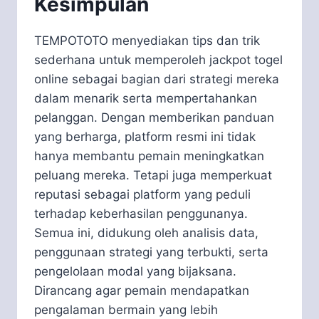
Kesimpulan
TEMPOTOTO menyediakan tips dan trik
sederhana untuk memperoleh jackpot togel
online sebagai bagian dari strategi mereka
dalam menarik serta mempertahankan
pelanggan. Dengan memberikan panduan
yang berharga, platform resmi ini tidak
hanya membantu pemain meningkatkan
peluang mereka. Tetapi juga memperkuat
reputasi sebagai platform yang peduli
terhadap keberhasilan penggunanya.
Semua ini, didukung oleh analisis data,
penggunaan strategi yang terbukti, serta
pengelolaan modal yang bijaksana.
Dirancang agar pemain mendapatkan
pengalaman bermain yang lebih