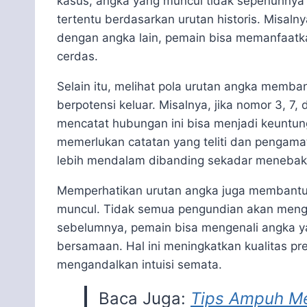
kasus, angka yang muncul tidak sepenuhnya
tertentu berdasarkan urutan historis. Misaln
dengan angka lain, pemain bisa memanfaatkan
cerdas.
Selain itu, melihat pola urutan angka memb
berpotensi keluar. Misalnya, jika nomor 3, 7,
mencatat hubungan ini bisa menjadi keuntung
memerlukan catatan yang teliti dan pengamat
lebih mendalam dibanding sekadar menebak
Memperhatikan urutan angka juga membantu 
muncul. Tidak semua pengundian akan mengik
sebelumnya, pemain bisa mengenali angka y
bersamaan. Hal ini meningkatkan kualitas pr
mengandalkan intuisi semata.
Baca Juga:
Tips Ampuh Me