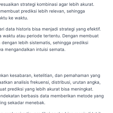
suaikan strategi kombinasi agar lebih akurat.
membuat prediksi lebih relevan, sehingga
ktu ke waktu.
i data historis bisa menjadi strategi yang efektif.
a waktu atau periode tertentu. Dengan membuat
 dengan lebih sistematis, sehingga prediksi
nya mengandalkan intuisi semata.
n kesabaran, ketelitian, dan pemahaman yang
tkan analisis frekuensi, distribusi, urutan angka,
at prediksi yang lebih akurat bisa meningkat.
endekatan berbasis data memberikan metode yang
anding sekadar menebak.