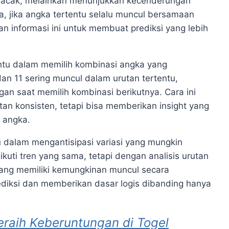
 acak, melainkan menunjukkan kecenderungan
ya, jika angka tertentu selalu muncul bersamaan
 informasi ini untuk membuat prediksi yang lebih
antu dalam memilih kombinasi angka yang
 dan 11 sering muncul dalam urutan tertentu,
an saat memilih kombinasi berikutnya. Cara ini
an konsisten, tetapi bisa memberikan insight yang
 angka.
dalam mengantisipasi variasi yang mungkin
uti tren yang sama, tetapi dengan analisis urutan
ang memiliki kemungkinan muncul secara
ediksi dan memberikan dasar logis dibanding hanya
raih Keberuntungan di Togel